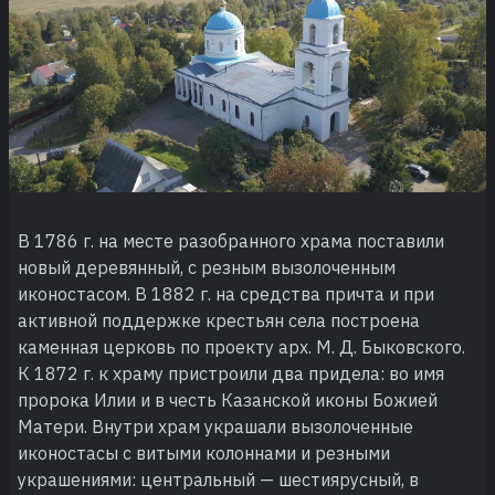
В 1786 г. на месте разобранного храма поставили
новый деревянный, с резным вызолоченным
иконостасом. В 1882 г. на средства причта и при
активной поддержке крестьян села построена
каменная церковь по проекту арх. М. Д. Быковского.
К 1872 г. к храму пристроили два придела: во имя
пророка Илии и в честь Казанской иконы Божией
Матери. Внутри храм украшали вызолоченные
иконостасы с витыми колоннами и резными
украшениями: центральный — шестиярусный, в