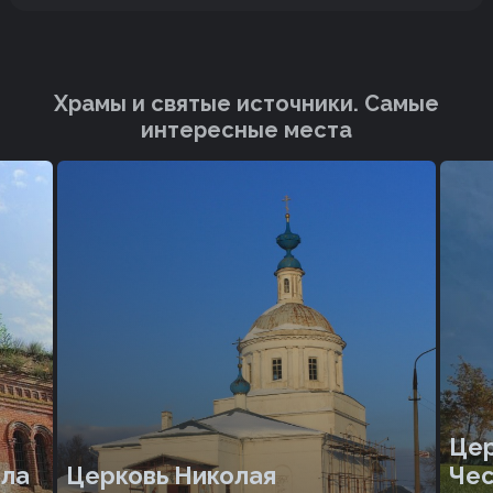
Храмы и святые источники. Cамые
интересные места
Цер
ила
Церковь Николая
Чес