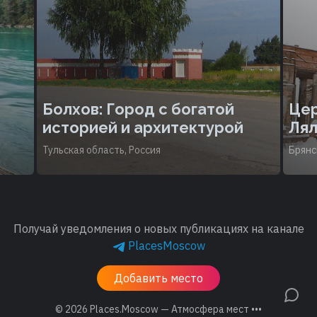
Болхов: Город с богатой
Цер
историей и архитектурой
Лял
Тульская область, Россия
Брянс
Получай уведомления о новых публикациях на канале
PlacesMoscow
Добавить место
© 2026
Places.Moscow — Атмосфера мест •••