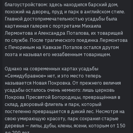
благоустройством: здесь находился барский дом,
похожий на дворец, пруд и парк в английском стиле.
Главной достопримечательностью усадьбы была
картинная галерея с портретами Михаила
Лермонтова и Александра Потапова, их товарищей
по службе. После трагического поединка Лермонтова
с Печориным на Кавказе Потапов остался другом
поэта и называл его незабвенным товарищем.
Однако на современных картах усадьбы
«Семидубравное» нет, и это место теперь
называется Новая Покровка. От прежнего величия
усадьбы осталось очень немного: лишь церковь
Покрова Пресвятой Богородицы, превращённая в
склад, дворовый флигель и парк, который
постепенно превращается в дикий лес. Несмотря на
свою умирающую красоту, парк сохранил старые
деревья — липы, дубы, клены, ясени, которым от 150
до 200 лет.