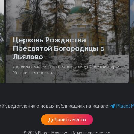
Церковь Рождества
Пресвятой Богородицы в
Льялово
деревня Льялово, 1Б, городской округ Солнечногорск,
Московская область
ай уведомления о новых публикациях на канале
Places
Добавить место
© 2026
Places.Moscow — Атмосфера мест •••