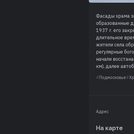
Фасады храма з
образованные дв
1937 г. его зак
длительное врем
жители села обр
регулярные бог
начали восстана
км), далее автоб
Подмосковье
Х
Адрес
На карте