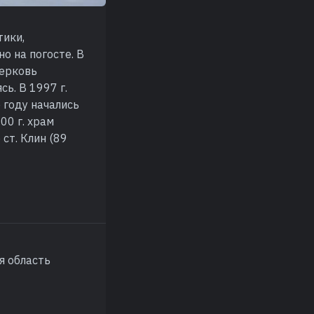
тики,
о на погосте. В
церковь
ь. В 1997 г.
 году начались
00 г. храм
ст. Клин (89
я область