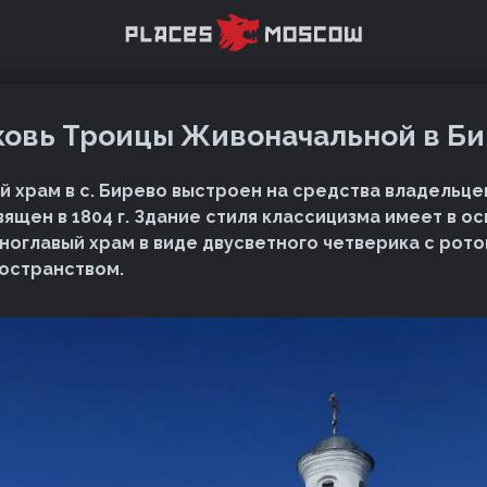
овь Троицы Живоначальной в Б
й храм в с. Бирево выстроен на средства владельце
ящен в 1804 г. Здание стиля классицизма имеет в о
ноглавый храм в виде двусветного четверика с рот
остранством.