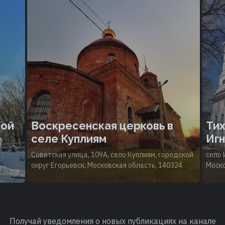
той
Воскресенская церковь в
Тих
селе Куплиям
Игн
Советская улица, 109А, село Куплиям, городской
село 
округ Егорьевск, Московская область, 140324
Моско
Получай уведомления о новых публикациях на канале