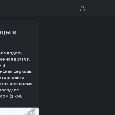
ицы в
ремя здесь
ная в 1715 г.
н и
нская церковь.
митрополита
настоящее время
оезд: от
ом (3 км).