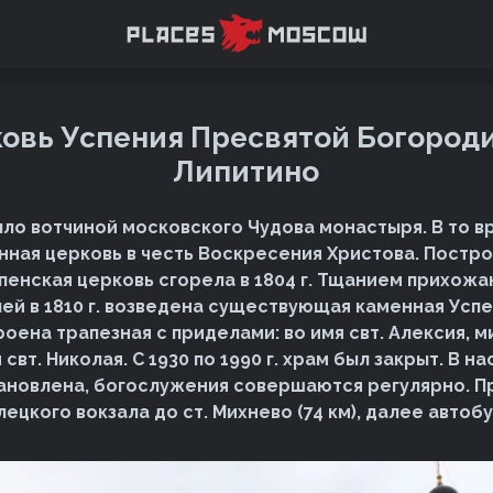
овь Успения Пресвятой Богород
Липитино
было вотчиной московского Чудова монастыря. В то в
ная церковь в честь Воскресения Христова. Построен
пенская церковь сгорела в 1804 г. Тщанием прихожа
ей в 1810 г. возведена существующая каменная Успе
троена трапезная с приделами: во имя свт. Алексия, 
 свт. Николая. С 1930 по 1990 г. храм был закрыт. В 
ановлена, богослужения совершаются регулярно. Пр
ецкого вокзала до ст. Михнево (74 км), далее автобус