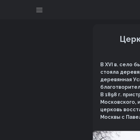
Церк
В XVI в. село 
стояла деревян
деревянная Ус
благотворител
В 1898 г. прис
Московского, и
церковь восст
Москвы с Павел