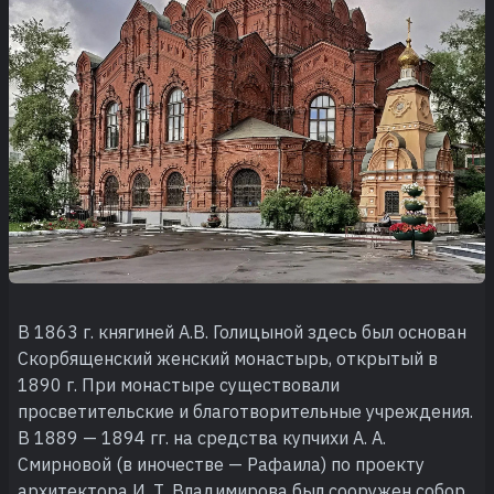
В 1863 г. княгиней А.В. Голицыной здесь был основан
Скорбященский женский монастырь, открытый в
1890 г. При монастыре существовали
просветительские и благотворительные учреждения.
В 1889 — 1894 гг. на средства купчихи А. А.
Смирновой (в иночестве — Рафаила) по проекту
архитектора И. Т. Владимирова был сооружен собор