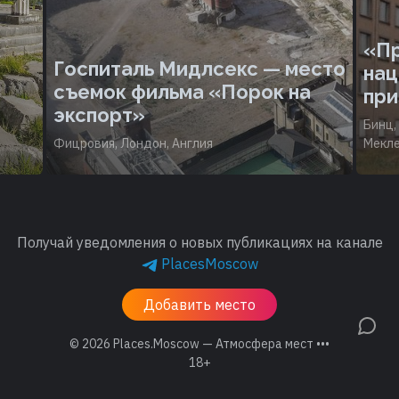
«Пр
Госпиталь Мидлсекс — место
нац
съемок фильма «Порок на
при
экспорт»
Бинц,
Фицровия, Лондон, Англия
Мекле
Получай уведомления о новых публикациях на канале
PlacesMoscow
Добавить место
© 2026
Places.Moscow — Атмосфера мест •••
18+