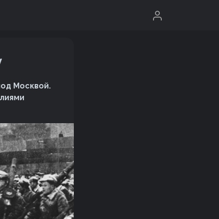
у
под Москвой.
илиями