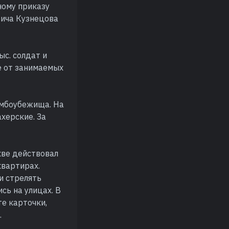
ному приказу
вича Кузнецова
ыс. солдат и
е от занимаемых
омбоубежища. На
херские. За
кве действовал
квартирах.
и стрелять
сь на улицах. В
е карточки,
.