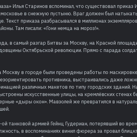
аза» Илья Старинов вспоминал, что существовал приказ 
московье в снежную пустыню. Враг должен был натыкать
е. Текст приказа разбрасывался в миллионах экземпляров
йоны. Там писали: «Гони немца на мороз!».
ода, в самый разгар Битвы за Москву, на Красной площа
годовщины Октябрьской революции. Прямо с парада солда
а Москву в городе были проведены работы по маскировк
дезориентировать противника, выстраивались даже ложн
инацией различных макетов по типу городских зданий. Н
ыстроены искусственные улицы, на кремлёвских стенах 
черные «дыры окон». Мавзолей же превратился в натурал
шей.
ой танковой армией Гейнц Гудериан, потерявший во врем
лжность, в воспоминаниях винил фюрера за провал блицк