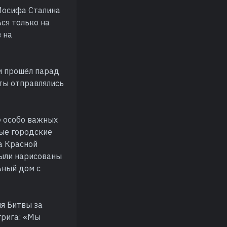
Иосифа Сталина
ся только на
 на
ди прошёл парад
ты отправлялись
е особо важных
ые городские
а Красной
были нарисованы
ьный дом с
я Битвы за
грига: «Мы