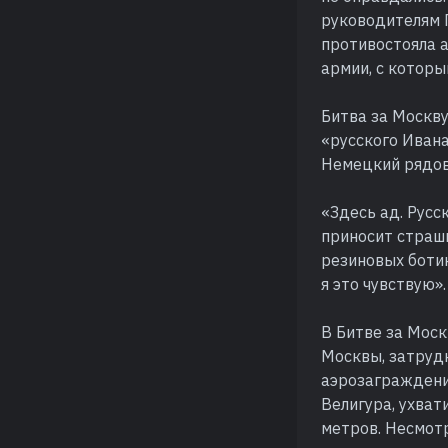
руководителям Г
противостояла 
армии, с которы
Битва за Москву
«русского Ивана
Немецкий рядов
«Здесь ад. Русс
приносит страшн
резиновых ботик
я это чувствую».
В Битве за Моск
Москвы, затруд
аэрозаграждени
Велигура, ухват
метров. Несмотр