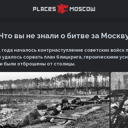
Что вы не знали о битве за Москв
1 года началось контрнаступление советских войск 
 удалось сорвать план блицкрига, героическими ус
и были отброшены от столицы.