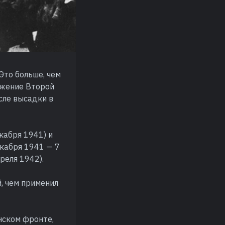
Это больше, чем
ажение Второй
сле высадки в
кабря 1941) и
екабря 1941 — 7
реля 1942).
, чем применил
нском фронте,