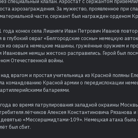
рез специальный клапан. Аэростат с сержантом приземлил
оста аэрозаграждения. За мужество, проявленное при сп
материальной части, сержант был награжден орденом Кр
1 года конюх села Лишняги Иван Петрович Иванов повтор
я в глубокий овраг «Белгородские сосны» немецкую авток
я из оврага немецкие машины, гружённые оружием и пров
ом Ивановым немцы жестоко расправились. Герой был пос
ном Отечественной войны.
над врагом и простая учительница из Красной поляны Еле
ла командованию Красной армии о передислокации немец
артиллерийскими батареями.
 года во время патрулирования западной окраины Москвы
ребителя лётчиков Алексея Константиновича Рязанова и 
 с девятью «Мессершмидтами-109». Немецкая атака была 
ёт был сбит.