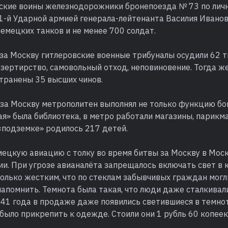
тские воины железнодорожники бронепоезда № 73 по лич
-й Ударной армией генерала-лейтенанта Василия Ивано
емецких танков и не менее 700 солдат.
за Москву гитлеровские военные трибуналы осудили 62 т
зертирство, самовольный отход, неповиновение. Тогда ж
транены 35 высших чинов.
 за Москву метрополитен выполнял не только функцию б
я» была библиотека, в метро работали магазины, парикма
«подземке» родилось 217 детей.
мецкую авиацию с толку во время битвы за Москву в Мос
ии. При угрозе авианалёта запрещалось включать свет в 
олько жестким, что по стеклам забывчивых граждан могл
напомнить. Темнота была такая, что люди даже сталкивали
41 года в продаже даже появились светившиеся в темнот
ыло прикрепить к одежде. Стоили они 1 рубль 60 копеек