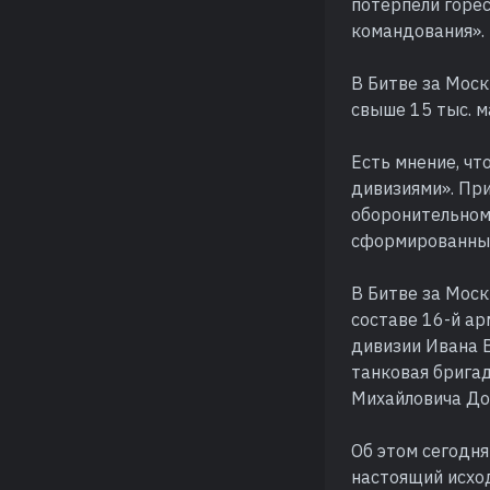
потерпели горе
командования».
В Битве за Моск
свыше 15 тыс. м
Есть мнение, ч
дивизиями». При
оборонительном
сформированные
В Битве за Моск
составе 16-й а
дивизии Ивана 
танковая брига
Михайловича До
Об этом сегодня
настоящий исход