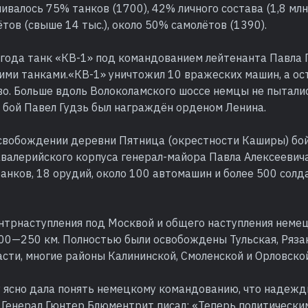
ивалось 75% танков (1700), 42% личного состава (1,8 млн
тов (свыше 14 тыс.), около 50% самолётов (1390).
года танк «КВ-1» под командованием лейтенанта Павла Г
кими танками.«КВ-1» уничтожил 10 вражеских машин, а о
во. Больше вдоль Волоколамского шоссе немцы не пытали
т бой Павел Гудзь был награждён орденом Ленина.
освобождении деревни Пятница (окрестности Каширы) бо
авалерийского корпуса генерал-майора Павла Алексеевич
анков, 18 орудий, около 100 автомашин и более 500 сол
онтрнаступления под Москвой и общего наступления неме
00—250 км. Полностью были освобождены Тульская, Ряза
сти, многие районы Калининской, Смоленской и Орловской
у ясно дала понять немецкому командованию, что надежд
 Генерал Гюнтер Блюментрит писал: «Теперь политически