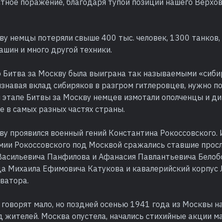
стное поражение, благодаря тупой позиции нашего Верхо
ву немцы потеряли свыше 400 тыс. человек, 1300 танков,
ашин и много другой техники.
то Битва за Москву была выиграна так называемыми «сиб
знавая вклад сибиряков в разгром гитлеровцев, нужно по
 этапе Битвы за Москву немцев измотали ополченцы и ди
 в самых разных частях страны.
ву проявился военный гений Константина Рокоссовского.
рмии Рокоссовского под Москвой сражались ставшие про
Васильевича Панфилова и Афанасия Павлантьевича Белоб
да Михаила Ефимовича Катукова и кавалерийский корпус
ватора.
 говорят мало, но поздней осенью 1941 года из Москвы н
 жителей. Москва опустела, начались стихийные акции м