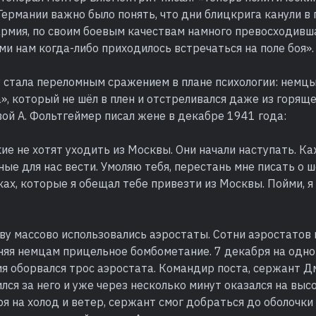
ермании важно было понять, что дни блицкрига канули в
армия, по своим боевым качествам намного превосходивш
ми нам когда-либо приходилось встречаться на поле боя».
 стала переломным сражением в плане психологии: немцы
», который не шёл в плен и отстреливался даже из горяще
ой А. Фольтгеймер писал жене в декабре 1941 года:
кие не хотят уходить из Москвы. Они начали наступать. К
ые для нас вести. Умоляю тебя, перестань мне писать о ш
ах, которые я обещал тебе привезти из Москвы. Пойми, я 
ву массово использовались аэростаты. Сотни аэростатов 
няя немцам прицельное бомбометание. 7 декабря на одно
я оборвался трос аэростата. Командир поста, сержант 
ился за него и уже через несколько минут оказался на выс
я на холод и ветер, сержант смог добраться до оболочки