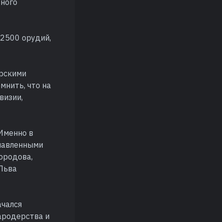
вного
 2500 орудий,
ирскими
мнить, что на
визии,
 Именно в
славленными
ородова,
 Льва
ачался
ародерства и