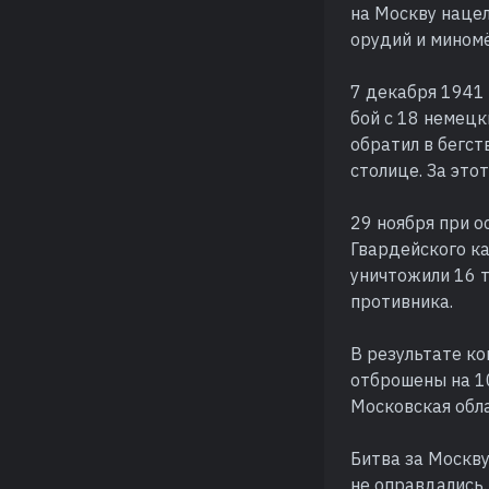
на Москву нацел
орудий и миномё
7 декабря 1941 
бой с 18 немец
обратил в бегст
столице. За это
29 ноября при 
Гвардейского к
уничтожили 16 т
противника.
В результате к
отброшены на 1
Московская обла
Битва за Москв
не оправдались.