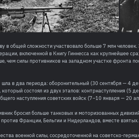
ву в общей сложности участвовало больше 7 млн человек. 
ерации, включенной в Книгу Гиннесса как крупнейшее ср
ше, чем силы противников на западном участке фронта по
 шла в два периода: оборонительный (30 сентября — 4 де
 который состоял из двух этапов: контрнаступления (5 д
общего наступления советских войск (7–10 января — 20 ап
ивник бросил больше танковых и моторизованных дивизий
 против Франции, Бельгии и Нидерландов, вместе взятых.
ества военной силы, сосредоточенной на советско-герма