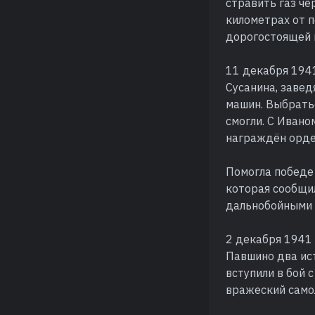
стравить газ че
километрах от п
дорогостоящей 
11 декабря 194
Сусанина, завед
машин. Выбратьс
смогли. С Иван
награждён орде
Помогла победе 
которая сообщи
дальнобойными 
2 декабря 1941
Павшино два ист
вступили в бой
вражеский самол