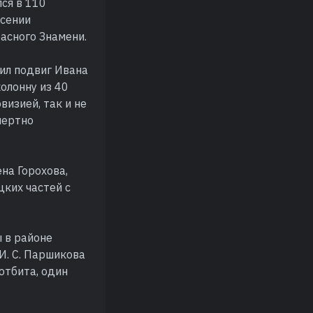
ся в 110
асении
асного Знамени.
ил подвиг Ивана
олонну из 40
изией, так и не
мертно
на Горохова,
ких частей с
 в районе
И. С. Паршикова
отбита, один