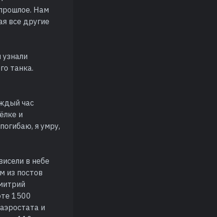
 прошлое. Нам
ая все другие
 узнали
го танка.
аждый час
ёлке и
погибаю, я умру,
висели в небе
м из постов
Дмитрий
оте 1500
 аэростата и