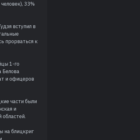
 человек), 33%
удзя вступил в
стальные
сь прорваться к
йцы 1-го
а Белова
дат и офицеров
цкие части были
нская и
 областей.
ы на блицкриг
м