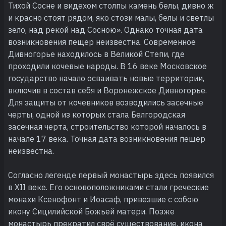
Тихой Сосне и видехом столпы камень белы, дивно ж
и красно стоят рядом, яко стози малы, белы и светлы
зело, над рекой над Сосною». Однако точная дата
возникновения пещер неизвестна. Современное
Дивногорье находилось в Великой Степи, где
проходили кочевые народы. В 16 веке Московское
государство начало осваивать новые территории,
включив в состав себя и Воронежское Дивногорье.
Для защиты от кочевников возводились засечные
черты, одной из которых стала Белгородская
засечная черта, строительство которой началось в
начале 17 века. Точная дата возникновения пещер
неизвестна.
Согласно легенде первый монастырь здесь появился
в XII веке. Его основоположниками стали греческие
монахи Ксенофонт и Иоасаф, привезшие с собою
икону Сицилийской Божьей матери. Позже
монастырь прекратил своё существование, икона