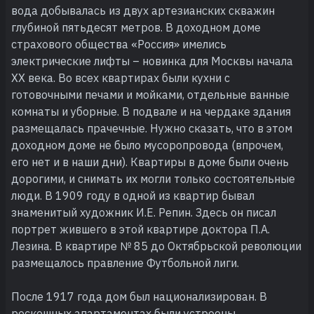
вода добывалась из двух артезианских скважин
глубиной пятьдесят метров. В доходном доме
страхового общества «Россия» имелись
электрические лифты – новинка для Москвы начала
XX века. Во всех квартирах были кухни с
готовочными печами и мойками, отдельные ванные
комнаты и уборные. В подвале и на чердаке здания
размещалась прачечные. Нужно сказать, что в этом
доходном доме не было мусоропровода (впрочем,
его нет и в наши дни). Квартиры в доме были очень
дорогими, и снимать их могли только состоятельные
люди. В 1909 году в одной из квартир бывал
знаменитый художник И.Е. Репин. Здесь он писал
портрет жившего в этой квартире доктора П.А.
Лезина. В квартире № 85 до Октябрьской революции
размещалось правление Футбольной лиги.
После 1917 года дом был национализирован. В
роскошных апартаментах были устроены