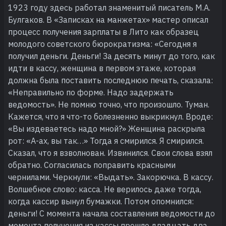
1923 году здесь работал знаменитый писатель М.А.
Булгаков. В «Записках на манжетах» мастер описал
процесс получения зарплаты в Лито как образец
молодого советского бюрократизма: «Сегодня я
получил деньги. Деньги! За десять минут до того, как
идти в кассу, женщина в первом этаже, которая
должна была поставить последнюю печать, сказала:
«Неправильно по форме. Надо задержать
ведомость». Не помню точно, что произошло. Туман.
Кажется, что я что-то болезненно выкрикнул. Вроде:
«Вы издеваетесь надо мной?» Женщина раскрыла
рот: «А-ах, вы так…» Тогда я смирился. Я смирился.
Сказал, что я взволнован. Извинился. Свои слова взял
обратно. Согласилась поправить красными
чернилами. Черкнули: «Выдать». Закорючка. В кассу.
Волшебное слово: касса. Не верилось даже тогда,
когда кассир вынул бумажки. Потом опомнился:
деньги! С момента начала составления ведомости до
момента получения из кассы прошло двадцать два