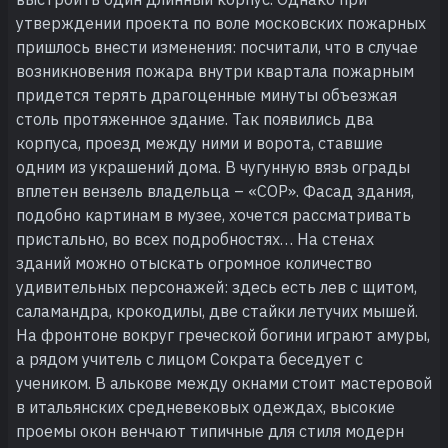
утверждении проекта по воле московских пожарных
пришлось внести изменения: посчитали, что в случае
возникновения пожара внутри квартала пожарным
придется терять драгоценные минуты объезжая
столь протяженное здание. Так появились два
корпуса, проезд между ними и ворота, ставшие
одним из украшений дома. В чугунную вязь ограды
вплетен вензель владельца – «СОР». Фасад здания,
подобно картинам в музее, хочется рассматривать
пристально, во всех подробностях… На стенах
зданий можно отыскать огромное количество
удивительных персонажей: здесь есть лев с щитом,
саламандра, крокодилы, две стайки летучих мышей.
На фронтоне вокруг греческой богини играют амуры,
а рядом учитель с лицом Сократа беседует с
учеником. В алькове между окнами стоит мастеровой
в итальянских средневековых одеждах, высокие
проемы окон венчают типичные для стиля модерн