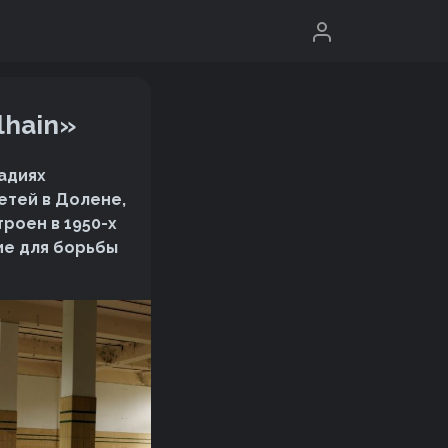
lhain»
адиях
етей в Долене,
роен в 1950-х
ие для борьбы