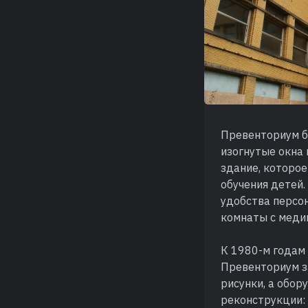
Превенториум б
изогнутые окна
здание, которое
обучения детей
удобства персон
комнаты с меди
К 1980-м годам 
Превенториум за
рисунки, а обор
реконструкции: