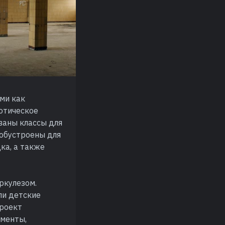
ми как
готическое
ваны классы для
 обустроены для
ка, а также
ркулезом.
ли детские
проект
аменты,