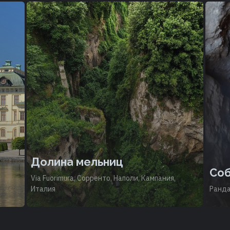
Долина мельниц
Соб
Via Fuorimura, Сорренто, Наполи, Кампания,
Италия
Ранда