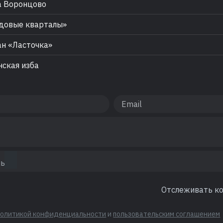
а Воронцово
довые кварталы»
н «Ласточка»
ская изба
Отслеживать к
политикой конфиденциальности
и
пользовательским соглашением