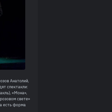
озов Анатолий,
ят спектакли:
акль), «Мона»,
 розовом свете»
ра есть форма