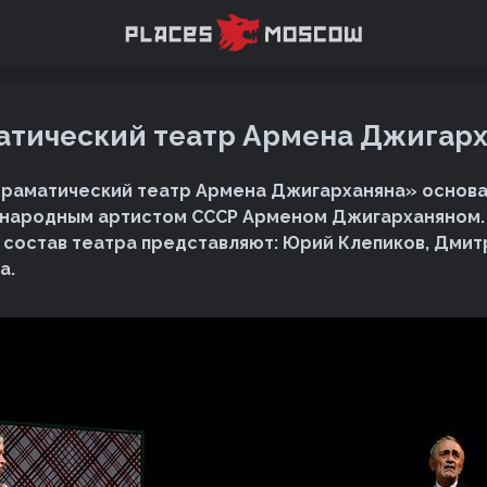
тический театр Армена Джигар
раматический театр Армена Джигарханяна» основан 
 народным артистом СССР Арменом Джигарханяном.
состав театра представляют: Юрий Клепиков, Дмит
а.