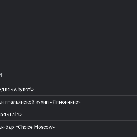
м
дия «whynot!»
н итальянской кухни «Лимончино»
ая «Lale»
н-бар «Choice Moscow»