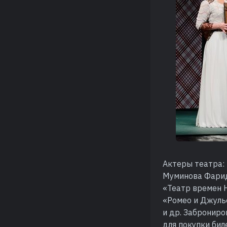
Актеры театра: 
Муминова Фарид
«Театр времен Н
«Ромео и Джуль
и др. Заброниро
для покупки бил