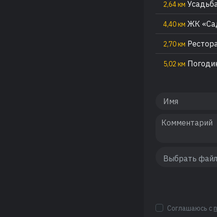
Усадьб
2,64 км
ЖК «Са
4,40 км
Рестора
2,70 км
Погодин
5,02 км
Соглашаюсь с