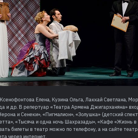
Ксенофонтова Елена, Кузина Ольга, Лаккай Светлана, Мор
а и др. В репертуар «Театра Армена Джигарханяна» вход
ерона и Сенеки», «Пигмалион», «Золушка» (детский спект
етта», «Тысяча и одна ночь Шахразады», «Кафе «Жизнь в
вать билеты в театр можно по телефону, а на сайте теат
ета через интернет.