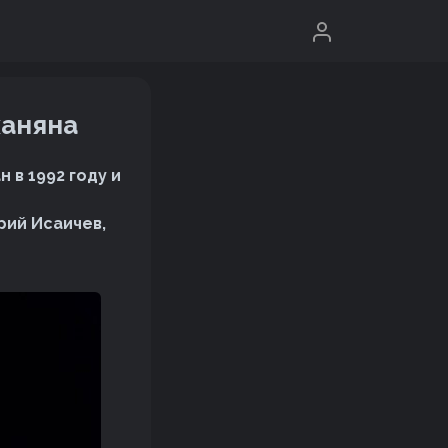
ханяна
в 1992 году и
рий Исаичев,