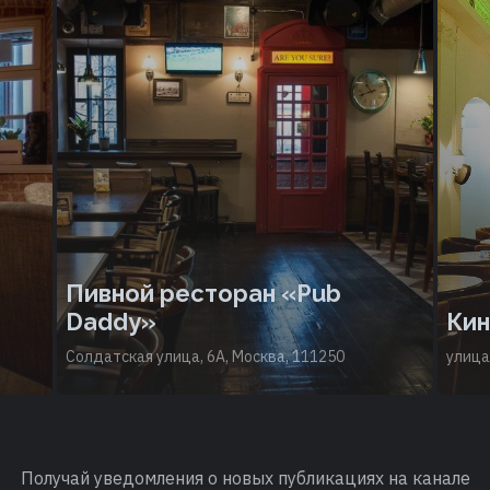
Пивной ресторан «Pub
Daddy»
Кин
Солдатская улица, 6А, Москва, 111250
улица
Получай уведомления о новых публикациях на канале