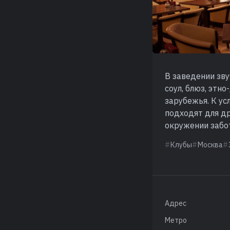
В заведении зву
соул, блюз, этн
зарубежья. К ус
подходят для др
окружении забо
Клубы
Москва
Адрес
Метро