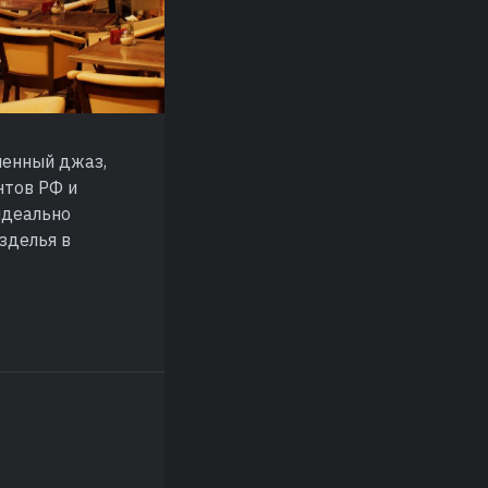
менный джаз,
нтов РФ и
идеально
зделья в