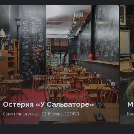
Остерия «У Сальваторе»
М
Самотёчная улица, 13, Москва, 127473
Кам