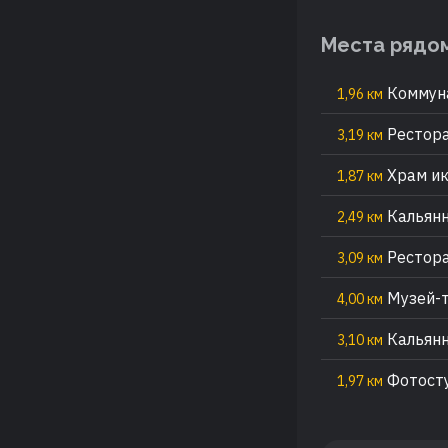
Места рядо
Коммуна
1,96 км
Рестора
3,19 км
Храм ик
1,87 км
Кальянн
2,49 км
Рестора
3,09 км
Музей-т
4,00 км
Кальянн
3,10 км
Фотосту
1,97 км