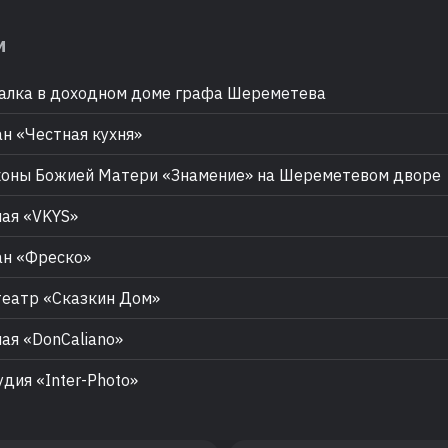
м
лка в доходном доме графа Шереметева
н «Честная кухня»
оны Божией Матери «Знамение» на Шереметевом дворе
ая «VKYS»
н «Фреско»
еатр «Сказкин Дом»
ая «DonCaliano»
дия «Inter-Photo»