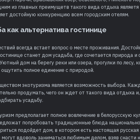
дним из главных преимущетв такого вида отдыха являетя 
ляет достойную конкуренцию всем городским отелям.
а как альтернатива гостинице
ствий всегда встает вопрос о месте проживания. Достой
остинице станет дом усадьба, где сочетается природа и 
Уютный дом на берегу реки или озера, прогулки по лесу,
 ощутить полное единение с природой.
ществом экотуризма является возможность выбора. Каж
ельно продумать, чего он ждет от такого вида отдыха и,
одбирать усадьбу.
уризм предполагает полное вовлечение в белорусскую кул
едложат попробовать традиционные блюда национальной
иться подойдет дом, в котором есть настоящая русская 
могут вдоволь заниматься любимым делом, взяв снасти на