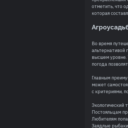
отметить, что о
которая состав
Агроусадьб
Во время путеше
альтернативой г
высшем уровне. 
погода позволят
Главным преиму
может самостоят
с критериями, п
Экологический т
Постояльцам пр
Любителям попар
Заядлые рыбаки 