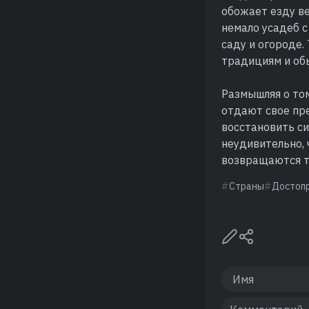
обожает езду ве
немало усадеб 
саду и огороде
традициям и об
Размышляя о том
отдают свое пр
восстановить си
неудивительно, 
возвращаются ту
Страны
Достоп