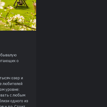
небывалую
ечтающих о
тысяч озер и
е любителей
ом уровне:
овать с любым
близи одного из
я и др. Стоит