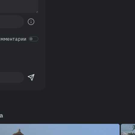
омментарии
а