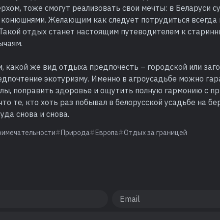
рхом, тоже смогут реализовать свои мечты: в Беларуси 
с конюшнями. Желающим как следует потрудиться всегда 
. Такой отдых станет настоящим путеводителем к старин
ычаям.
, какой же вид отдыха предпочесть – городской или заг
едпочтение экотуризму. Именно в агроусадьбе можно га
лы, поправить здоровье и ощутить полную гармонию с пр
что те, кто хоть раз побывал в белорусской усадьбе на бе
да снова и снова.
римечательности
Природа
Европа
Отдых за границей