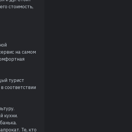
его стоимость,
ной
сервис на самом
 комфортная
дый турист
 в соответствии
ьтуру.
 кухни.
банька.
прокат. Те, кто