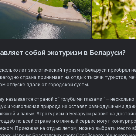
авляет собой экотуризм в Беларуси?
сколько лет экологический туризм в Беларуси приобрел 
Ежегодно страна принимает на отдых тысячи туристов, м
ом отпуске вдали от городской суеты.
ву называется страной с “голубыми глазами” – несколько 
здух и живописная природа не оставят равнодушными даж
пляжей и пальм. Агротуризм в Беларуси развит на достойн
садеб по всей стране и отличный сервис могут конкурир
бежом. Приезжая на отдых летом, можно выбрать место в
зер: Нарочи; Браславских озер; Освейского; Минского мор