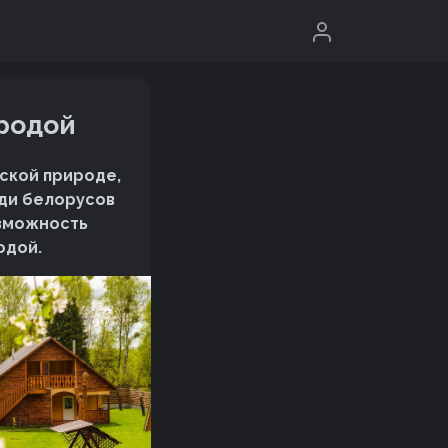
иродой
сской природе,
еди белорусов
озможность
одой.