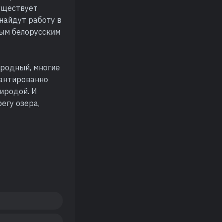
существует
найдут работу в
ным белорусским
ородный, многие
рантированно
иродой. И
регу озера,