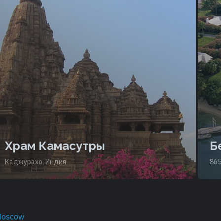
Храм Камасутры
Б
Каджурахо, Индия
86
Moscow