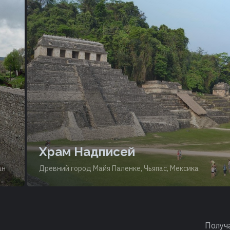
Храм Надписей
ан
Древний город Майя Паленке, Чьяпас, Мексика
Получ