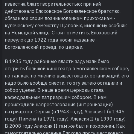
известна благотворительностью: при ней
действовало Елоховское Богоявленское братство,
обязанное своим возникновением прихожанам -
купеческому семейству Щаповых, имевшему особняк
на Немецкой улице. Стоит отметить, Елоховский
переулок до 1922 года носил название -
Богоявленский проезд, по церкви.
В 1935 году районные власти задумали было
открыть большой кинотеатр в Богоявленском соборе,
но так как, по мнению вышестоящих организаций, его
надо было вообще снести, то эту затею оставили и
собор уцелел. В наше время церковь стала
кафедральным патриаршим собором. В нем
происходили напрестолования (интронизации)
патриархов: Сергия (в 1943 году), Алексия I (в 1945
году), Пимена (в 1971 году), Алексия II (в 1990 году).
В 2008 году Алексия II там же был и похоронен. Как
самостоятельно селение Елохово просуществовало