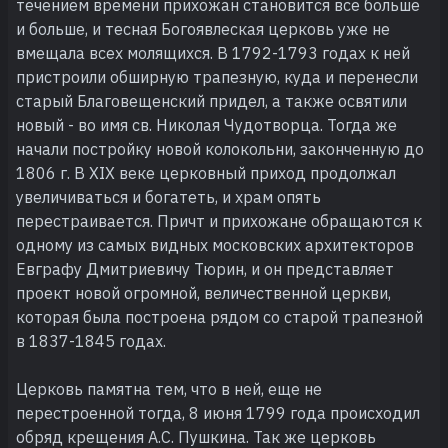
течением времени прихожан становится все больше
и больше, и тесная Богоявлеская церковь уже не
вмещала всех молящихся. В 1792-1793 годах к ней
пристроили обширную трапезную, куда и перенесли
старый Благовещенский придел, а также освятили
новый - во имя св. Николая Чудотворца. Тогда же
начали постройку новой колокольни, законченную до
1806 г. В XIX веке церковный приход продолжал
увеличиваться и богатеть, и храм опять
перестраивается. Причт и прихожане обращаются к
одному из самых видных московских архитекторов
Евграфу Дмитриевичу Тюрин, и он представляет
проект новой огромной, величественной церкви,
которая была построена рядом со старой трапезной
в 1837-1845 годах.
Церковь памятна тем, что в ней, еще не
перестроенной тогда, 8 июня 1799 года происходил
обряд крещения А.С. Пушкина. Так же церковь