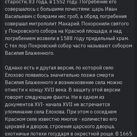
старости, 83 года, в 1552 году. Погребение его
совершалось с большими почестями: царь Иван
Васильевич с боярами нес гроб, а обряд погребения
совершал митрополит Макарий. Похоронили святого
у Покровского собора на Красной площади, и над
погребением возвели в 1588 году придельный храм.
С тех пор Покровский собор часто называют собором
Василия Блаженного.
Однако есть и другая версия, по которой село
Елохово появилось значительно позже смерти
Василия Блаженного и возникновение села можно
отнести к концу XVII века. В защиту этой версии
говорят следующие факты. Ни в одном из
документов XVI- начала XVII не встречается
упоминание села Елохова. При этом о соседнем
Красном селе известно многое - количество его
церквей и дворов, строения царского дворца,
охотничьи потехи государя в окрестной роще. В 1665