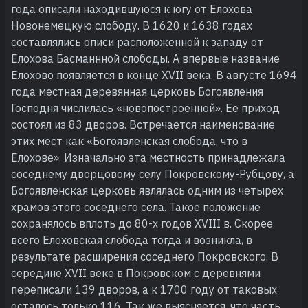
года описали находившуюся к югу от Елохова
Новонемецкую слободу. В 1620 и 1638 годах
составлялись описи расположенной к западу от
Елохова Басманнной слободы. А впервые название
Елохово появляется в конце XVII века. В августе 1694
года местная деревянная церковь Богоявления
Господня числилась «новопостроенной». Ее приход
состоял из 83 дворов. Встречается наименование
этих мест как «Богоявленская слобода, что в
Елохове». Изначально эта местность принадлежала
соседнему дворцовому селу Покровскому-Рубцову, а
Богоявленская церковь являлась одним из четырех
храмов этого соседнего села. Такое положение
сохранялось вплоть до 80-х годов XVIII в. Скорее
всего Елоховская слобода тогда и возникла, в
результате расширения соседнего Покровского. В
середине XVII веке в Покровском с деревнями
переписали 139 дворов, а к 1700 году от таковых
осталось только 116. Так же выясняется, что часть