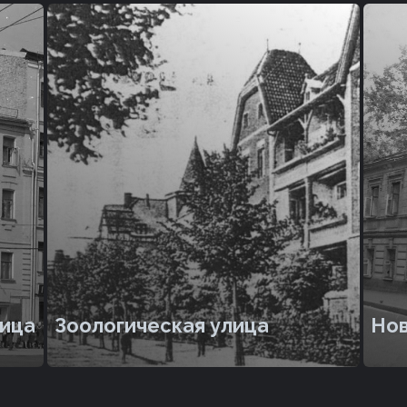
лица
Зоологическая улица
Но