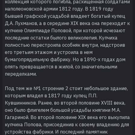
коллекция которого погибла, расхищенная солдатами
наполеоновской армии 1812 году. В 1819 году
бывшей графской усадьбой владеет богатый купец
Д.А. Лухманов, а в середине XIX века она переходит к
купчихе Олимпиаде Поповой, при которой исчезают
последние остатки былого великолепия. Купчиха
полностью перестроила особняк внутри, надстроив
его третьим этажом и устроила в нем
бумагопрядильную фабрику. Но в 1890-х годах дом
опять превращается в жилой, со значительными
переделками.
Под тем же №1 строение 2 стоит небольшое здание,
которым владел в 1817 году купец П.П.
Кувшинников. Ранее, во второй половине XVIII века,
оно было флигелем большой усадьбы княгини М.А.
Гагариной. Во второй половине XIX века его выкупила
купчиха Попова, присоединив к своему владению для
устройства фабрики. И последний памятник