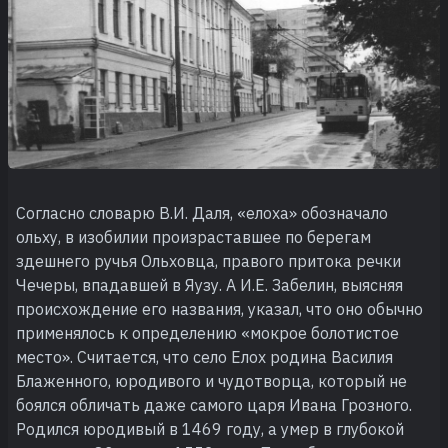
Согласно словарю В.И. Даля, «елоха» обозначало
ольху, в изобилии произраставшее по берегам
здешнего ручья Ольховца, правого притока речки
Чечеры, впадавшей в Яузу. А И.Е. Забелин, выясняя
происхождение его названия, указал, что оно обычно
применялось к определению «мокрое болотистое
место». Считается, что село Елох родина Василия
Блаженного, юродивого и чудотворца, который не
боялся обличать даже самого царя Ивана Грозного.
Родился юродивый в 1469 году, а умер в глубокой