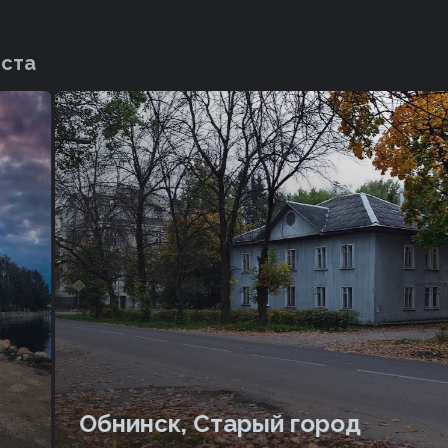
еста
Р
и
Обнинск, Старый город
М