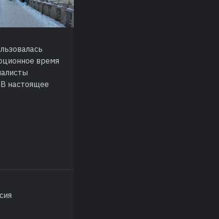
ользовалась
люционное время
иалисты
 В настоящее
сия