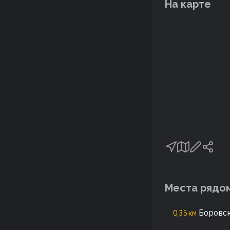
На карте
Места рядо
Боровск
0,35 км