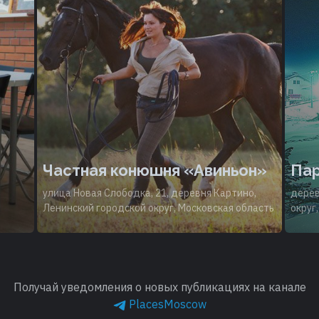
Частная конюшня «Авиньон»
Пар
улица Новая Слободка, 21, деревня Картино,
дерев
1
Ленинский городской округ, Московская область
округ
Получай уведомления о новых публикациях на канале
PlacesMoscow