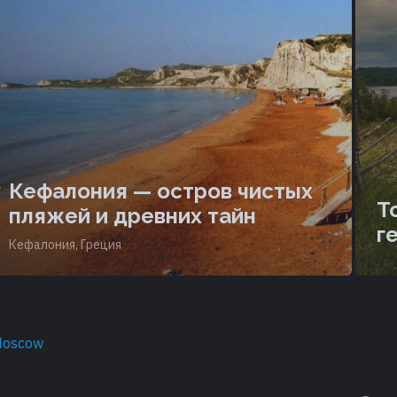
Кефалония — остров чистых
Т
пляжей и древних тайн
г
Кефалония, Греция
Moscow