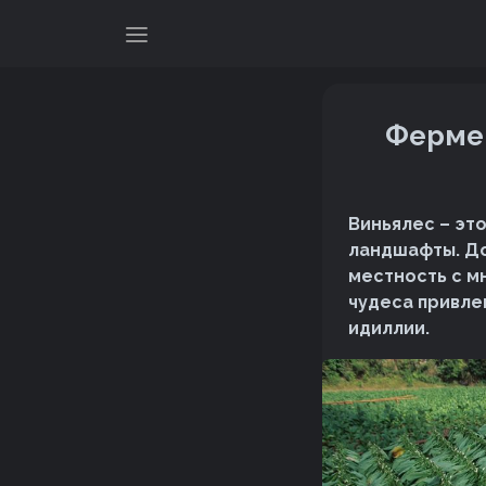
Фермер
Виньялес – эт
ландшафты. До
местность с м
чудеса привле
идиллии.