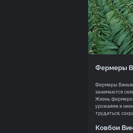
Фермеры В
Фермеры Виньяле
занимаются сель
Жизнь фермеров
урожаями и низ
трудиться, сохр
Ковбои Ви