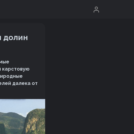
и долин
имые
й карстовую
природные
елей далека от