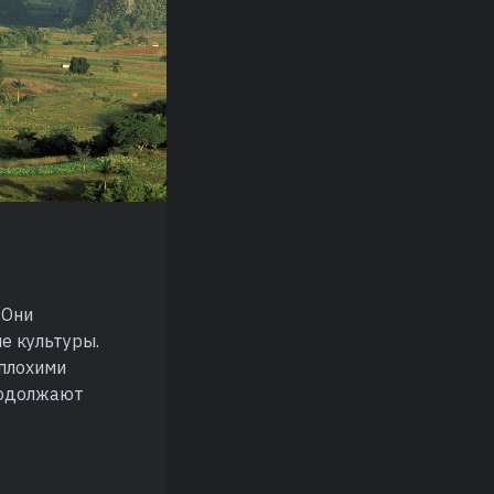
 Они
ие культуры.
 плохими
родолжают