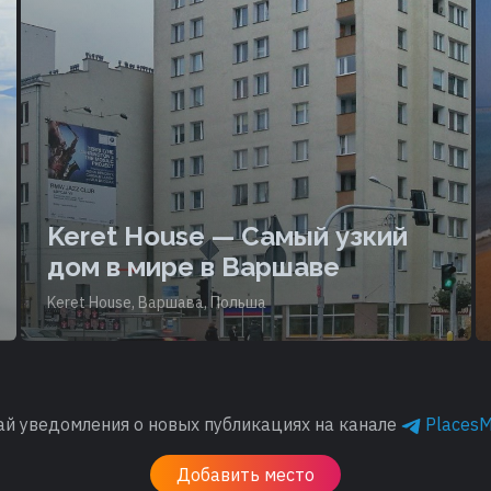
Keret House — Самый узкий
дом в мире в Варшаве
Keret House, Варшава, Польша
ай уведомления о новых публикациях на канале
Places
Добавить место