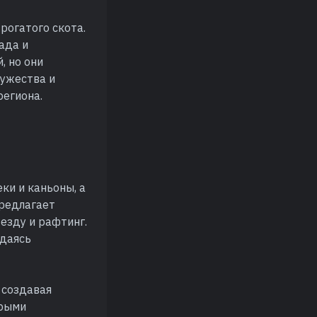
рогатого скота.
ада и
, но они
мужества и
региона.
ки и каньоны, а
предлагает
езду и рафтинг.
ждаясь
 создавая
орыми