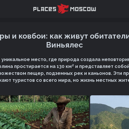
ы и ковбои: как живут обитател
Виньялес
о уникальное место, где природа создала неповтор
лина простирается на 130 км² и представляет собо
ножеством пещер, подземных рек и каньонов. Эти 
кают туристов со всего мира, но жизнь местных жит