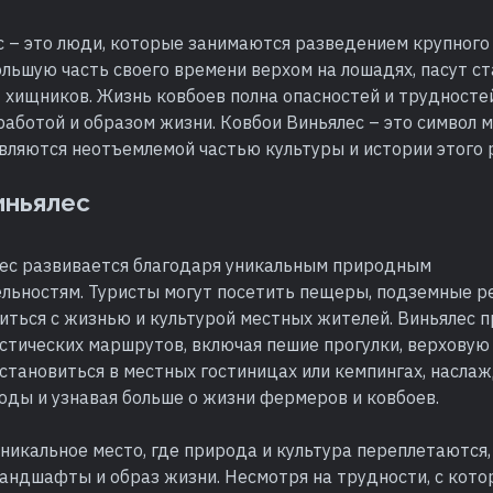
 – это люди, которые занимаются разведением крупного 
льшую часть своего времени верхом на лошадях, пасут ст
хищников. Жизнь ковбоев полна опасностей и трудностей
работой и образом жизни. Ковбои Виньялес – это символ 
являются неотъемлемой частью культуры и истории этого 
иньялес
лес развивается благодаря уникальным природным
льностям. Туристы могут посетить пещеры, подземные ре
иться с жизнью и культурой местных жителей. Виньялес 
тических маршрутов, включая пешие прогулки, верховую 
становиться в местных гостиницах или кемпингах, насла
оды и узнавая больше о жизни фермеров и ковбоев.
уникальное место, где природа и культура переплетаются,
андшафты и образ жизни. Несмотря на трудности, с кот