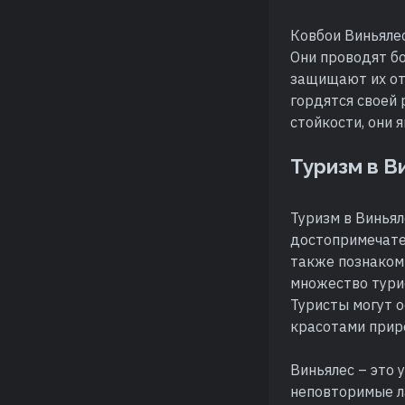
Ковбои Виньялес
Они проводят бо
защищают их от 
гордятся своей 
стойкости, они 
Туризм в В
Туризм в Винья
достопримечате
также познаком
множество турис
Туристы могут о
красотами прир
Виньялес – это 
неповторимые л