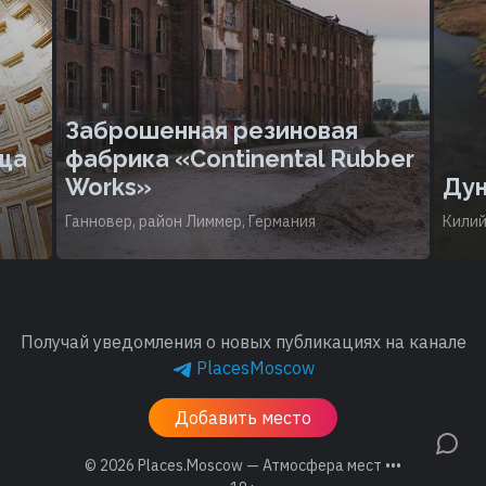
Заброшенная резиновая
ща
фабрика «Continental Rubber
Works»
Дун
Ганновер, район Лиммер, Германия
Килий
Получай уведомления о новых публикациях на канале
PlacesMoscow
Добавить место
© 2026
Places.Moscow — Атмосфера мест •••