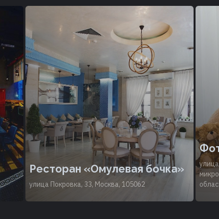
Фот
улица
Ресторан «Омулевая бочка»
микро
улица Покровка, 33, Москва, 105062
облас