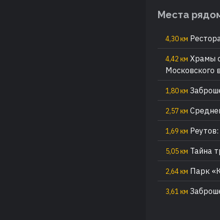
Места рядо
Рестора
4,30 км
Храмы с
4,42 км
Московского 
Заброш
1,80 км
Среднев
2,57 км
Реутов:
1,69 км
Тайна т
5,05 км
Парк «К
2,64 км
Заброш
3,61 км