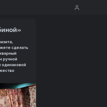
биной»
изита,
ожете сделать
икварный
м ручной
й одинаковой
ожество