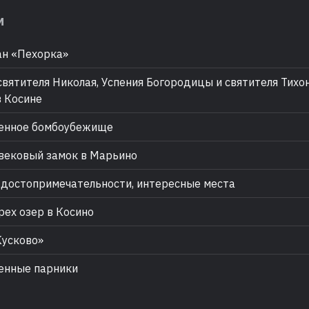
м
н «Пехорка»
вятителя Николая, Успения Богородицы и святителя Тихо
в Косине
енное бомбоубежище
ековый замок в Марьино
 достопримечательности, интересные места
рех озер в Косино
усково»
енные парники