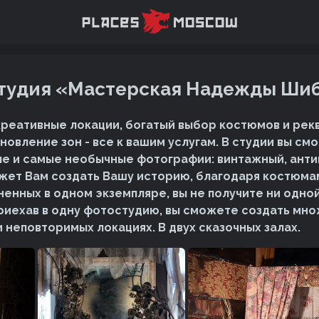
тудия «Мастерская Надежды Ши
креативные локации, богатый выбор костюмов и рекв
новление зон - все к вашим услугам. В студии вы см
е и самые необычные фотографии: винтажный, ант
жет Вам создать Вашу историю, благодаря костюма
ненных в одном экземпляре, вы не получите ни одно
риехав в одну фотостудию, вы сможете создать мн
 неповторимых локациях. В двух сказочных залах.