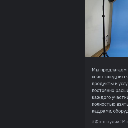
Мы предлагаем с
хочет внедритс
продукты и услу
постоянно расши
каждого участн
полностью взять
кадрами, оборуд
Фотостудии
Мо