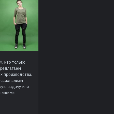
м, кто только
предлагаем
ах производства,
ессионализм
бую задачу или
ческими