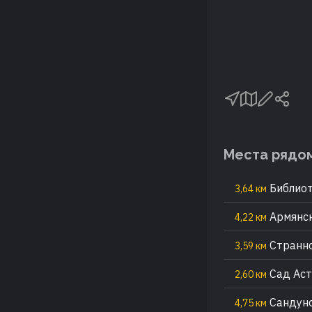
Места рядо
Библиот
3,64 км
Армянск
4,22 км
Странн
3,59 км
Сад Аст
2,60 км
Сандуно
4,75 км