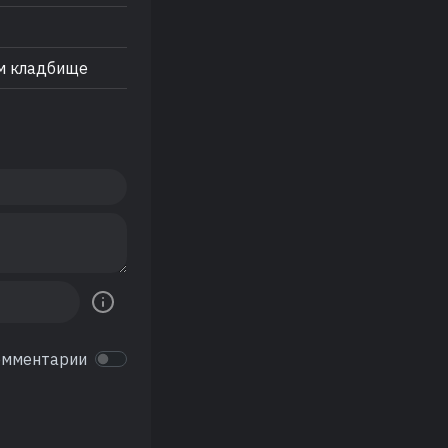
м кладбище
омментарии