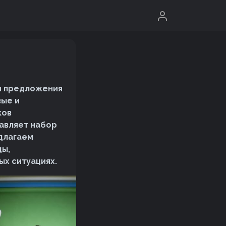
 и предложения
вые и
ков
авляет набор
длагаем
ды,
ых ситуациях.