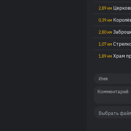
Церковь
2,89 км
Королёв
0,39 км
Заброше
2,80 км
Стрелко
1,07 км
Храм пр
1,89 км