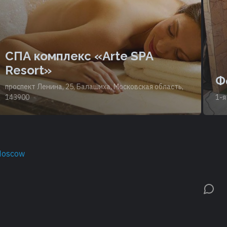
СПА комплекс «Arte SPA
Resort»
Ф
проспект Ленина, 25, Балашиха, Московская область,
143900
1-я
Moscow