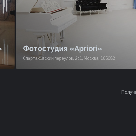
»
Фотостудия «Apriori»
Спартаковский переулок, 2с1, Москва, 105082
Получ