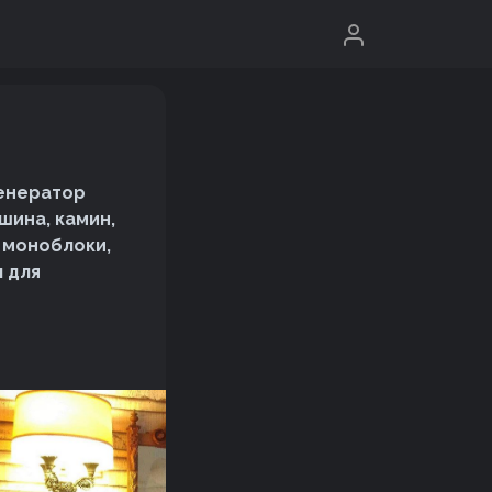
генератор
шина, камин,
, моноблоки,
л для