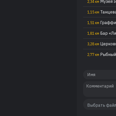
Музей э
2,34 км
Танцева
1,15 км
Граффит
1,51 км
Бар «Ли
1,81 км
Церковь
3,28 км
Рыбный
2,77 км