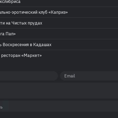
кслибриса
льно-эротический клуб «Каприз»
и на Чистых прудах
га Пап»
 Воскресения в Кадашах
 ресторан «Маркет»