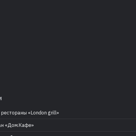
м
рестораны «London grill»
ан «Дом.Кафе»