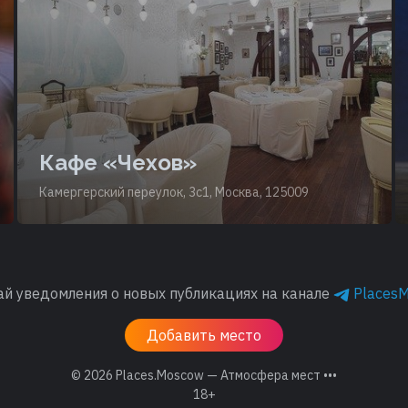
Кафе «Чехов»
Камергерский переулок, 3с1, Москва, 125009
ай уведомления о новых публикациях на канале
Places
Добавить место
© 2026
Places.Moscow — Атмосфера мест •••
18+