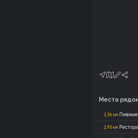
Места рядо
Пивные 
2,56 км
Рестор
2,95 км