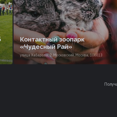
б
Контактный зоопарк
«Чудесный Рай»
улица Хабарова, 2, Московский, Москва, 108813
Получ