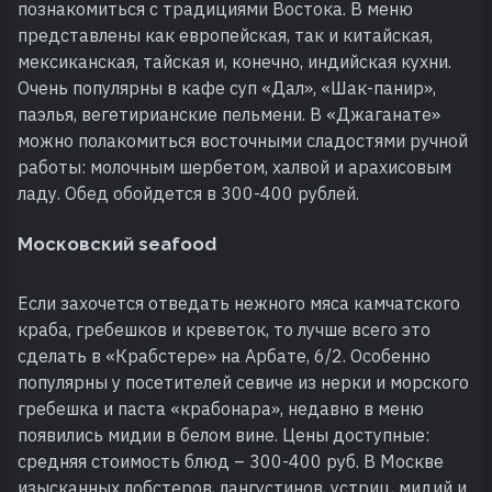
познакомиться с традициями Востока. В меню
представлены как европейская, так и китайская,
мексиканская, тайская и, конечно, индийская кухни.
Очень популярны в кафе суп «Дал», «Шак-панир»,
паэлья, вегетирианские пельмени. В «Джаганате»
можно полакомиться восточными сладостями ручной
работы: молочным шербетом, халвой и арахисовым
ладу. Обед обойдется в 300-400 рублей.
Московский seafood
Если захочется отведать нежного мяса камчатского
краба, гребешков и креветок, то лучше всего это
сделать в «Крабстере» на Арбате, 6/2. Особенно
популярны у посетителей севиче из нерки и морского
гребешка и паста «крабонара», недавно в меню
появились мидии в белом вине. Цены доступные:
средняя стоимость блюд – 300-400 руб. В Москве
изысканных лобстеров, лангустинов, устриц, мидий и