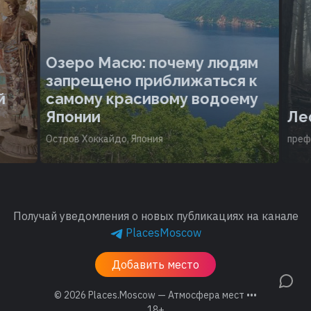
Озеро Масю: почему людям
запрещено приближаться к
й
самому красивому водоему
Японии
Лес
Остров Хоккайдо, Япония
префе
Получай уведомления о новых публикациях на канале
PlacesMoscow
Добавить место
© 2026
Places.Moscow — Атмосфера мест •••
18+