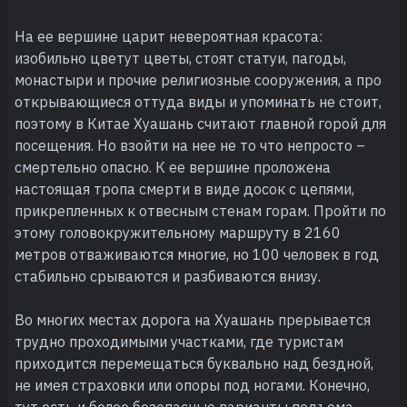
На ее вершине царит невероятная красота:
изобильно цветут цветы, стоят статуи, пагоды,
монастыри и прочие религиозные сооружения, а про
открывающиеся оттуда виды и упоминать не стоит,
поэтому в Китае Хуашань считают главной горой для
посещения. Но взойти на нее не то что непросто –
смертельно опасно. К ее вершине проложена
настоящая тропа смерти в виде досок с цепями,
прикрепленных к отвесным стенам горам. Пройти по
этому головокружительному маршруту в 2160
метров отваживаются многие, но 100 человек в год
стабильно срываются и разбиваются внизу.
Во многих местах дорога на Хуашань прерывается
трудно проходимыми участками, где туристам
приходится перемещаться буквально над бездной,
не имея страховки или опоры под ногами. Конечно,
тут есть и более безопасные варианты подъема –