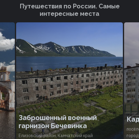
Путешествия по России. Cамые
интересные места
Заброшенный военный
Ка
гарнизон Бечевинка
посёл
Елизовский район, Камчатский край
город