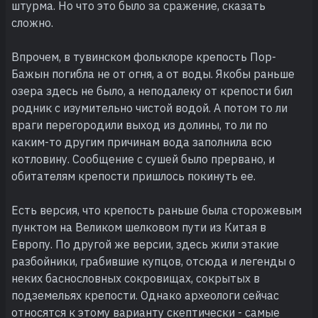
штурма. Но что это было за сражение, сказать
сложно.
Впрочем, в тувинском фольклоре крепость Пор-
Бажын погибла не от огня, а от воды. Якобы раньше
озера здесь не было, а неподалеку от крепости бил
родник с изумительно чистой водой. А потом то ли
враги перегородили выход из долины, то ли по
каким-то другим причинам вода заполнила всю
котловину. Сообщение с сушей было прервано, и
обитателям крепости пришлось покинуть ее.
Есть версия, что крепость раньше была сторожевым
пунктом на Великом шелковом пути из Китая в
Европу. По другой же версии, здесь жили этакие
разбойники, грабившие купцов, отсюда и легенды о
неких баснословных сокровищах, сокрытых в
подземельях крепости. Однако археологи сейчас
относятся к этому варианту скептически - самые