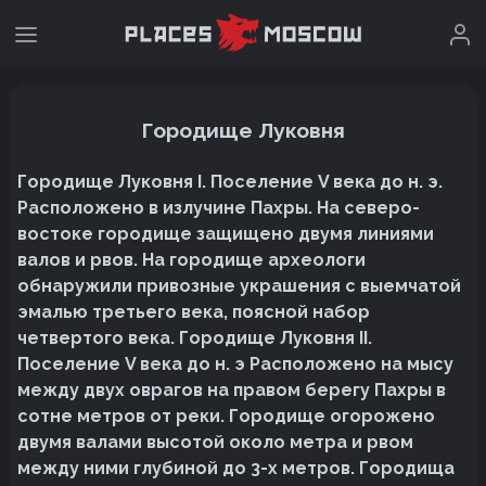
Городище Луковня
Городище Луковня I. Поселение V века до н. э.
Расположено в излучине Пахры. На северо-
востоке городище защищено двумя линиями
валов и рвов. На городище археологи
обнаружили привозные украшения с выемчатой
эмалью третьего века, поясной набор
четвертого века. Городище Луковня II.
Поселение V века до н. э Расположено на мысу
между двух оврагов на правом берегу Пахры в
сотне метров от реки. Городище огорожено
двумя валами высотой около метра и рвом
между ними глубиной до 3-х метров. Городища