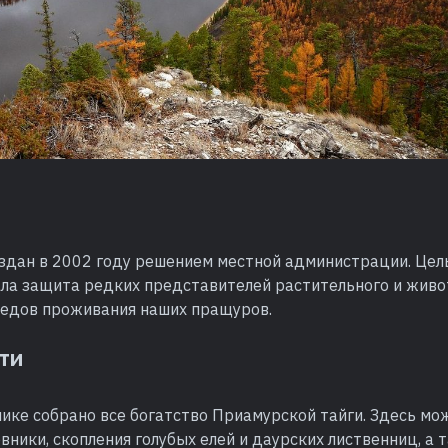
оздан в 2002 году решением местной администрации. Цел
ла защита редких представителей растительного и живот
ледов проживания наших пращуров.
ти
ике собрано все богатство Приамурской тайги. Здесь мо
ники, скопления голубых елей и даурских лиственниц, а 