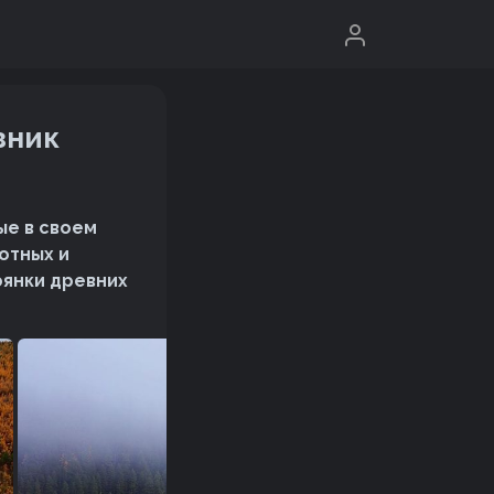
зник
ые в своем
отных и
оянки древних