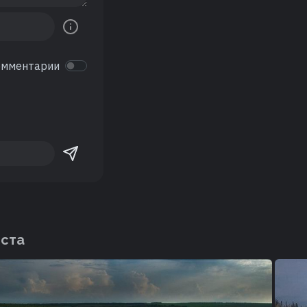
омментарии
еста