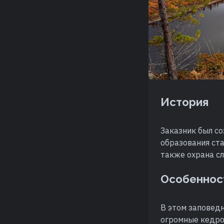
История
Заказник был с
образования ста
также охрана с
Особеннос
В этом заповедн
огромные кедров