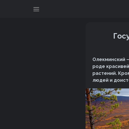
Гос
Олекминский –
роде красивей
растений. Кро
людей и доист