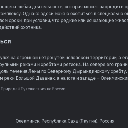
прещена любая деятельность, которая может навредить 
комплексу. Однако здесь можно охотиться в специально 
ом сроки, при условии, что редкие или исчезающие живо
действий охотника.
ться
улся на огромной нетронутой человеком территории, а е
рупными реками и хребтами региона. На севере его гран
доль течения Лены по Северному Дырындинскому хребту, 
м реки Большой Даванак, а на юге и западе – Олекмински
Природа
Путешествия по России
Олёкминск, Республика Саха (Якутия), Россия