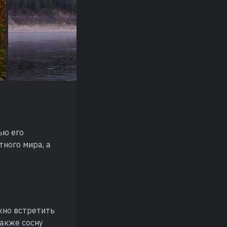
ью его
ного мира, а
жно встретить
также сосну