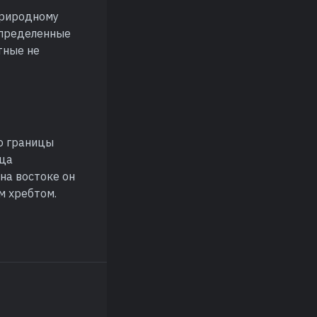
природному
определенные
тные не
го границы
ица
на востоке он
м хребтом.