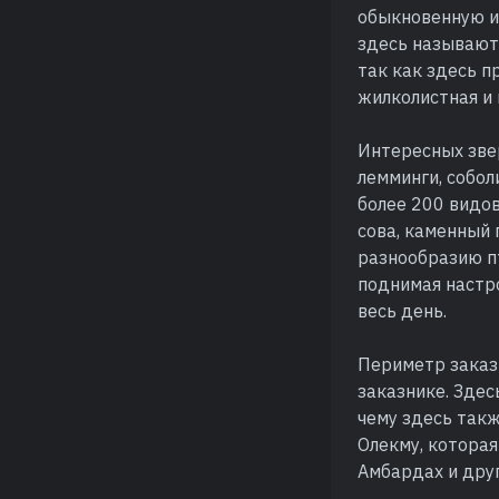
обыкновенную и 
здесь называют 
так как здесь п
жилколистная и 
Интересных звер
лемминги, собол
более 200 видов
сова, каменный 
разнообразию п
поднимая настр
весь день.
Периметр заказ
заказнике. Здес
чему здесь такж
Олекму, которая
Амбардах и друг