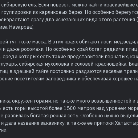
сибирскую ель. Если повезет, можно найти красивейшие 
группировки из карликовых берез. Но особенно берегутс
роизрастают сразу два исчезающих вида этого растения 
ива Назарова).
ей тут тоже масса. В этих краях обитают лоси, медведи,
и и даже росомахи. Но особенно край богат редкими птиц
, среди которых есть такие представители пернатых, ка
глухарь, сибирская мухоловка и соловей-красношейка. Бл
тиц в здешней тайге постоянно раздаются веселые трели
оение посетителям заповедника и обеспечивая хорошее н
ника окружен горами, но также много возвышенностей и 
ь есть горы высотой более 1500 метров над уровнем моря
е развилась богатая речная сеть. Особенно нужно выдели
 и дала название заказнику, а также ее притоки Хатысты
ие.