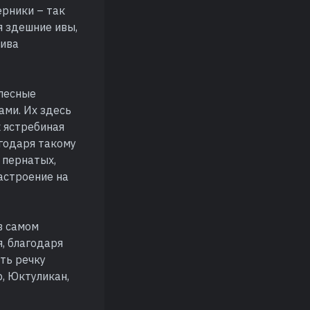
ерники – так
я здешние ивы,
(ива
 лесные
ами. Их здесь
к ястребиная
агодаря такому
 пернатых,
астроение на
в самом
, благодаря
ть речку
р, Юктуликан,