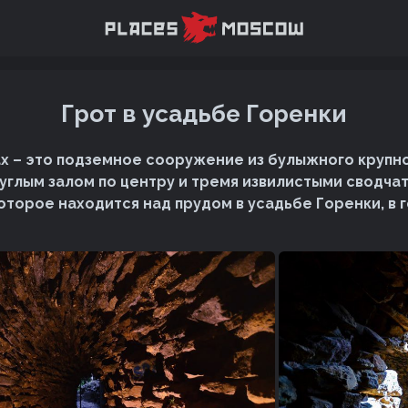
Грот в усадьбе Горенки
ах – это подземное сооружение из булыжного крупно
углым залом по центру и тремя извилистыми сводча
оторое находится над прудом в усадьбе Горенки, в 