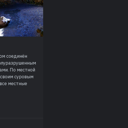
,
Дом соединён
полуразрушенным
ами. По местной
 своим суровым
 все местные