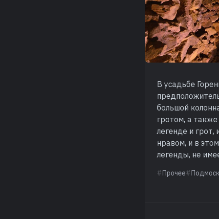
В усадьбе Горен
предположительн
большой колонн
гротом, а также
легенде и грот,
нравом, и в это
легенды, не име
Прочее
Подмоск