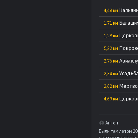
Кальянн
4,48 км
Балаших
1,71 км
Церковь
1,28 км
Покровс
5,22 км
Авиаклу
2,76 км
Усадьба
2,34 км
Мертвое
2,62 км
Церковь
4,69 км
Антон
Были там летом 20
но зато можно сде