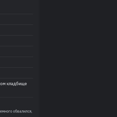
ком кладбище
немного обвалился,
.