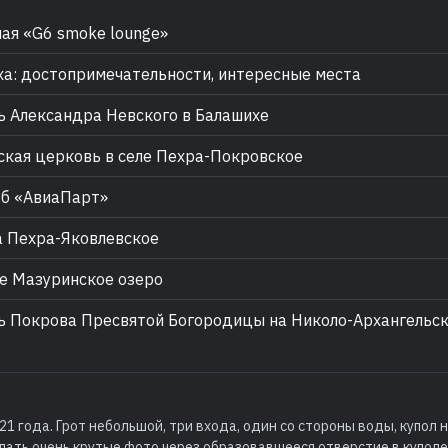
ая «G6 smoke lounge»
а: достопримечательности, интересные места
 Александра Невского в Балашихе
кая церковь в селе Пехра-Покровское
б «АвиаПарт»
 Пехра-Яковлевское
 Мазуринское озеро
 Покрова Пресвятой Богородицы на Николо-Архангельс
21 года. Грот небольшой, три входа, один со стороны воды, купол 
лать очень крутые фото через образовавшееся отверстие в куполе