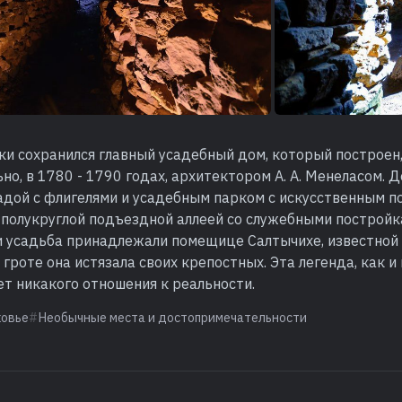
ки сохранился главный усадебный дом, который построен
о, в 1780 - 1790 годах, архитектором А. А. Менеласом. 
адой с флигелями и усадебным парком с искусственным 
 полукруглой подъездной аллеей со служебными постройк
 и усадьба принадлежали помещице Салтычихе, известной
м гроте она истязала своих крепостных. Эта легенда, как и
ет никакого отношения к реальности.
овье
Необычные места и достопримечательности