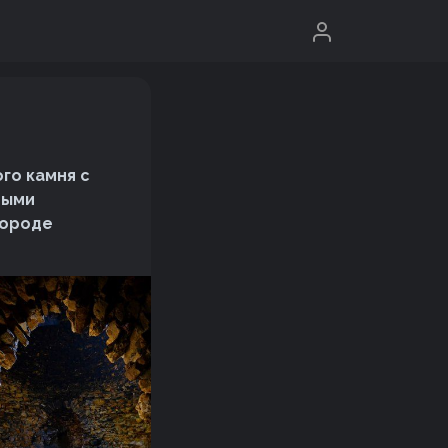
го камня с
тыми
городе