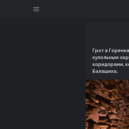
Грот в Горенк
купольным окр
коридорами, к
Балашиха.