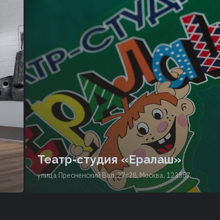
Театр-студия «Ералаш»
улица Пресненский Вал, 27с28, Москва, 123557