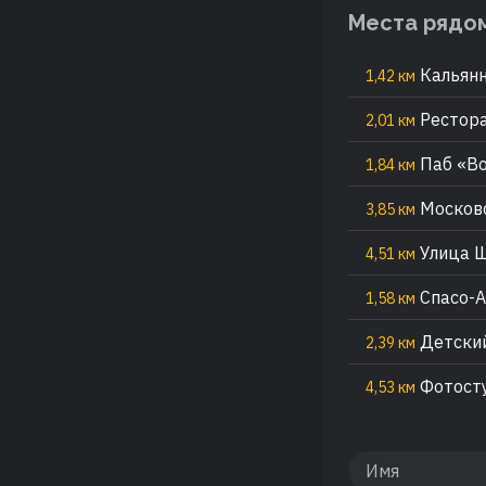
Места рядо
Кальянн
1,42 км
Рестор
2,01 км
Паб «Bo
1,84 км
Московс
3,85 км
Улица 
4,51 км
Спасо-А
1,58 км
Детский
2,39 км
Фотосту
4,53 км