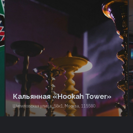
Кальянная «Hookah Tower»
Шипиловская улица, 58к1, Москва, 115580