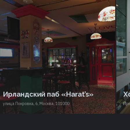
Ирландский паб «Harat’s»
Х
улица Покровка, 6, Москва, 101000
Пре