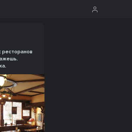
х ресторанов
кажешь.
ка.