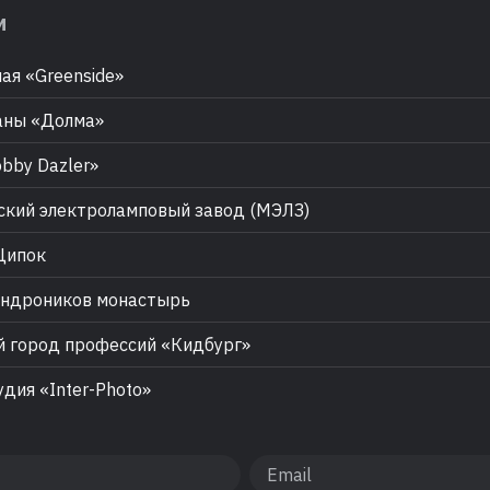
м
ая «Greenside»
аны «Долма»
bby Dazler»
кий электроламповый завод (МЭЛЗ)
Щипок
ндроников монастырь
 город профессий «Кидбург»
дия «Inter-Photo»