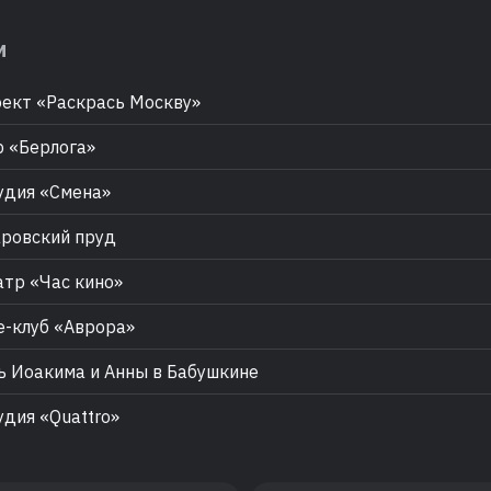
м
ект «Раскрась Москву»
 «Берлога»
дия «Смена»
овский пруд
тр «Час кино»
-клуб «Аврора»
 Иоакима и Анны в Бабушкине
дия «Quattro»