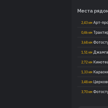
Места рядо
Арт-про
2,43 км
Трактир
0,46 км
Фотосту
3,68 км
Джамгар
1,51 км
Кинотеа
2,72 км
Караоке
1,33 км
Церковь
3,48 км
Фотосту
3,70 км