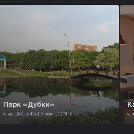
Парк «Дубки»
К
улица Дубки, 4Бс1, Москва, 127434
ули