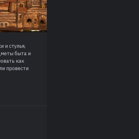
 и стулья,
дметы быта и
зовать как
или провести