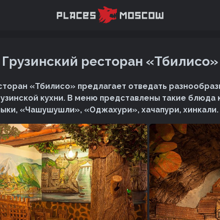
Грузинский ресторан «Тбилисо»
сторан «Тбилисо» предлагает отведать разнообра
узинской кухни. В меню представлены такие блюда к
ыки, «Чашушушли», «Оджахури», хачапури, хинкали.