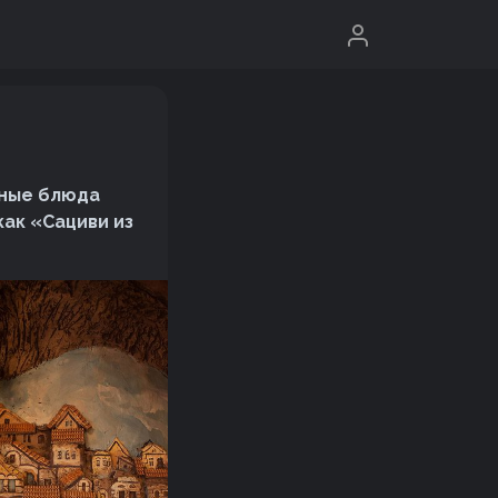
зные блюда
ак «Сациви из