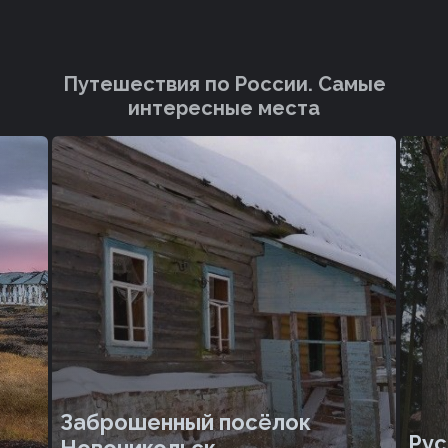
Путешествия по России. Cамые
интересные места
Заброшенный посёлок
Рус