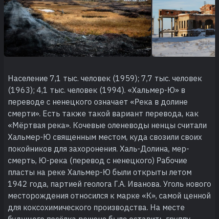
Население 7,1 тыс. человек (1959); 7,7 тыс. человек
(1963); 4,1 тыс. человек (1994). «Хальмер-Ю» в
переводе с ненецкого означает «Река в долине
смерти». Есть также такой вариант перевода, как
«Мёртвая река». Кочевые оленеводы ненцы считали
Хальмер-Ю священным местом, куда свозили своих
покойников для захоронения. Халь-Долина, мер-
смерть, Ю-река (перевод с ненецкого) Рабочие
пласты на реке Хальмер-Ю были открыты летом
1942 года, партией геолога Г.А. Иванова. Уголь нового
месторождения относился к марке «К», самой ценной
для коксохимического производства. На месте
будущего посёлка решено было оставить группу