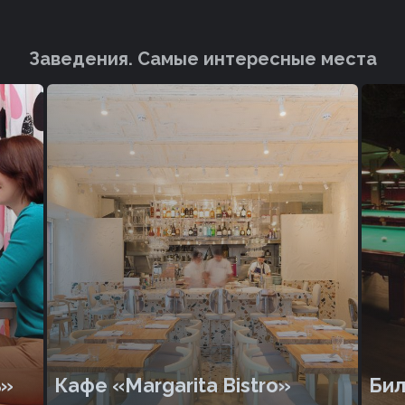
Заведения. Cамые интересные места
ь»
Кафе «Margarita Bistro»
Бил