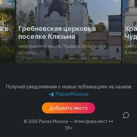
я в
Гребневская церковь в
Хра
поселке Клязьма
Чуд
микрорайон Клязьма, Пушкино, Московская
Центр
область
Клёно
Получай уведомления о новых публикациях на канале
PlacesMoscow
Добавить место
© 2026
Places.Moscow — Атмосфера мест •••
18+