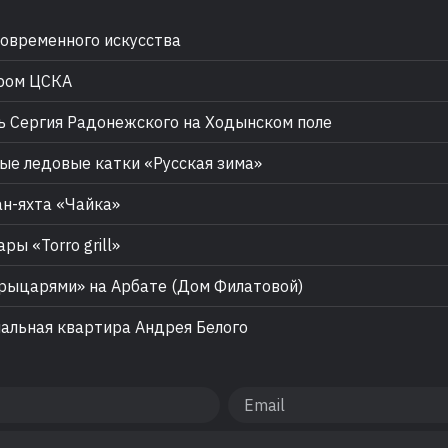
овременного искусства
ром ЦСКА
 Сергия Радонежского на Ходынском поле
е ледовые катки «Русская зима»
н-яхта «Чайка»
ры «Torro grill»
рыцарями» на Арбате (Дом Филатовой)
льная квартира Андрея Белого