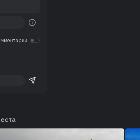
омментарии
места