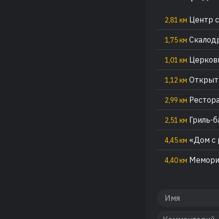
Центр с
2,81 км
Скалод
1,75 км
Церковь
1,01 км
Открыты
1,12 км
Рестора
2,99 км
Гриль-ба
2,51 км
«Дом с 
4,45 км
Мемориа
4,40 км