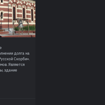
е
лнении долга на
Русской Скорби».
мов. Является
ы, здание