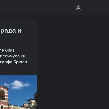
рада и
ле близ
иссимуса кн.
й графа Брюса