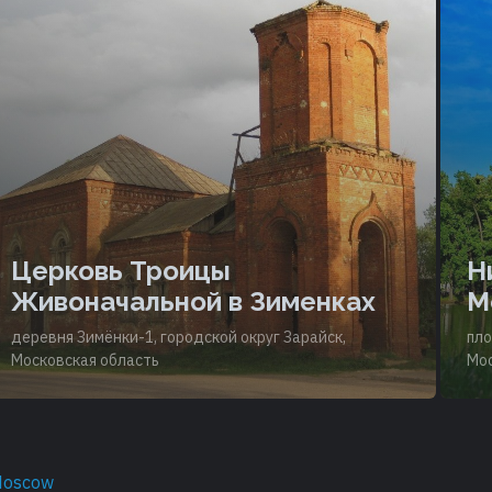
Церковь Троицы
Н
Живоначальной в Зименках
М
деревня Зимёнки-1, городской округ Зарайск,
пло
Московская область
Мос
Moscow