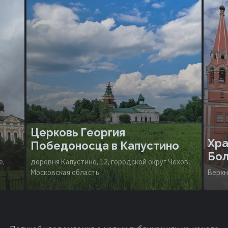
Церковь Георгия
Хра
Победоносца в Капустино
Бол
е,
деревня Капустино, 12, городской округ Чехов,
Московская область
Верхн