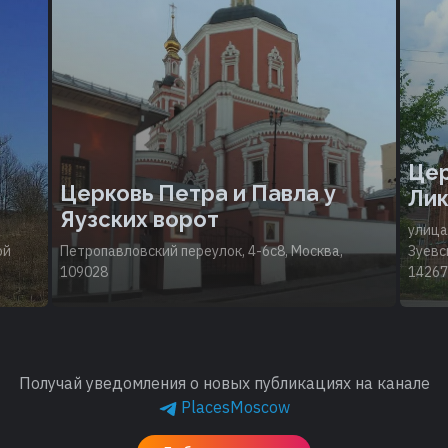
Цер
Церковь Петра и Павла у
Лик
Яузских ворот
улица
ой
Петропавловский переулок, 4-6с8, Москва,
Зуевс
109028
14267
Получай уведомления о новых публикациях на канале
PlacesMoscow