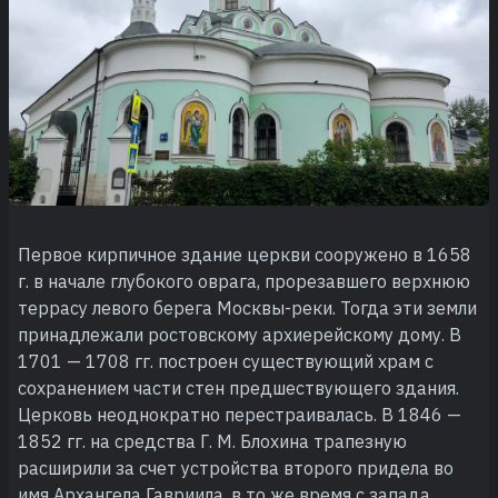
Первое кирпичное здание церкви сооружено в 1658
г. в начале глубокого оврага, прорезавшего верхнюю
террасу левого берега Москвы-реки. Тогда эти земли
принадлежали ростовскому архиерейскому дому. В
1701 — 1708 гг. построен существующий храм с
сохранением части стен предшествующего здания.
Церковь неоднократно перестраивалась. В 1846 —
1852 гг. на средства Г. М. Блохина трапезную
расширили за счет устройства второго придела во
имя Архангела Гавриила, в то же время с запада