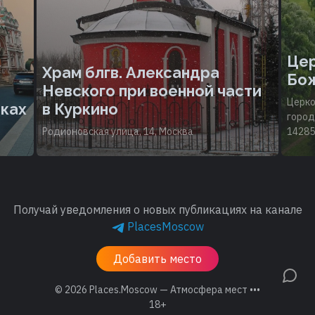
Цер
Храм блгв. Александра
Бож
Невского при военной части
Церко
иках
в Куркино
город
Родионовская улица, 14, Москва
14285
Получай уведомления о новых публикациях на канале
PlacesMoscow
Добавить место
© 2026
Places.Moscow — Атмосфера мест •••
18+