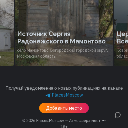
Источник Сергия
Цер
Радонежского в Мамонтово
Все
село Мамонтово, Богородский городской округ,
Коври
ь
Московская область
облас
Получай уведомления о новых публикациях на канале
PlacesMoscow
Добавить место
© 2026
Places.Moscow — Атмосфера мест •••
18+