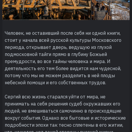
Человек‚ не оставивший после себя ни одной книги‚
стоит у начала всей русской культуры Московского
периода‚ открывает дверь‚ ведущую из глухой
подмосковной тайги прямо в глубину Божьей
премудрости‚ во все тайны человека и мира. И
деятельность его тем более видится нам чудесной‚
потому что мы не можем разделить в ней плоды
небесной помощи и его собственных трудов.
Сергий всю жизнь старался уйти от мира‚ не
принимать на себя решения судеб окружавших его
людей‚ не вмешиваться самочинно в происходящие
вокруг события. Однако все бытовые и исторические
подробности эпохи так тесно сплетены в его житии‚
что, кажется, нет такой стороны русской жизни