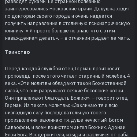
разводят руками. Ее странной болезнью
заинтересовались московские врачи. Девушка ходит
по докторам своего города и очень надеется
получить направление в столичную психиатрическую
клинику. « Я просто больше не знаю, что с этим
наваждением делать», – в отчаянии рыдает ее мать.
Таинство
Перед каждой службой отец Герман произносит
проповедь, после этого читает старинный молебен, 4
века. «Эти молитвы обладают такой Божественной
силой, что они разрушают всякие бесовские козни.
Они привлекают благодать Божию», – говорит отец
Герман. Из текста молитвы: «Заклинаю тя и всю
низпадшую силу последовательную твоего
произволения: заклинаю тя, душе нечистый, Богом
Саваофом, и всем воинством ангел Божиих, Адонаи
Елои Бога Вседержителя, изыди и разлучися от раба