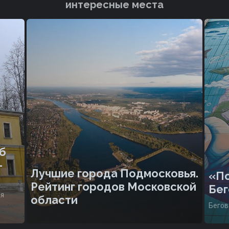
интересные места
б
-
Лучшие города Подмосковья.
«По
Рейтинг городов Московской
Бег
ая
области
Бегов