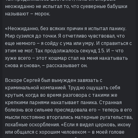
неожиданно не испытал то, что суеверные бабушки
называют – морок.
«Неожиданно, без всяких причин я испытал панику.
Мир сузился до точки. Я отчетливо чувствовал, что
еще немного – я сойду с ума или умру. И справиться с
этим не мог. Так продолжалось секунд 15. И – что
хуже всего – этот кошмар стал на меня накатывать
снова и снова», – рассказывает он.
Вскоре Сергей был вынужден завязать с
криминальной компанией. Трудно ощущать себя
крутым, когда во время разговора с такими же
крепкими парнями накатывает паника. Странная
болезнь все сильнее преследовала его – теперь в его
мысли постоянно вторгались матерные ругательства,
похабные оскорбления. «Если я видел церковь, икону
или общался с хорошим человеком – в моей голове