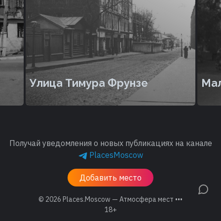
Улица Тимура Фрунзе
Мал
Получай уведомления о новых публикациях на канале
PlacesMoscow
Добавить место
© 2026
Places.Moscow — Атмосфера мест •••
18+