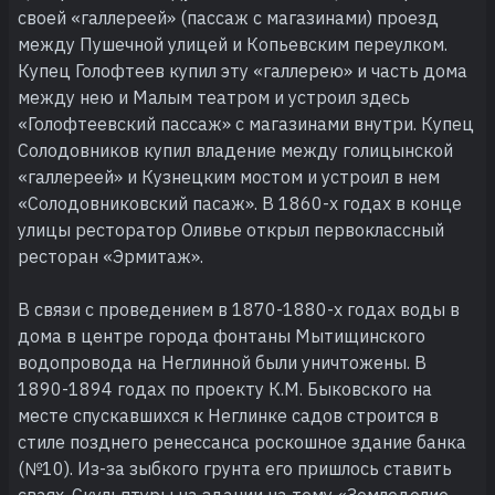
своей «галлереей» (пассаж с магазинами) проезд
между Пушечной улицей и Копьевским переулком.
Купец Голофтеев купил эту «галлерею» и часть дома
между нею и Малым театром и устроил здесь
«Голофтеевский пассаж» с магазинами внутри. Купец
Солодовников купил владение между голицынской
«галлереей» и Кузнецким мостом и устроил в нем
«Солодовниковский пасаж». В 1860-х годах в конце
улицы ресторатор Оливье открыл первоклассный
ресторан «Эрмитаж».
В связи с проведением в 1870-1880-х годах воды в
дома в центре города фонтаны Мытищинского
водопровода на Неглинной были уничтожены. В
1890-1894 годах по проекту К.М. Быковского на
месте спускавшихся к Неглинке садов строится в
стиле позднего ренессанса роскошное здание банка
(№10). Из-за зыбкого грунта его пришлось ставить