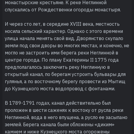
монастырские крестьяне. К реке Неглинной
спускались от Рождественки огороды монастыря.
И через сто лет, в середине XVIII века, местность
носила сельский характер. Однако с этого времени
улица начала менять свой вид. Дворянство скупало
земли под свои дворы во многих местах, и конечно, не
могло не застроить ими берега реки Неглинной в
центре города. По плану Екатерины II 1775 года
предполагалось заключить реку Неглинную в
открытый канал, по берегам устроить бульвары для
гулянья, а по восточному берегу провести из Мытищ
до Кузнецкого моста водопровод с фонтанами.
В 1789-1791 годах, канал действительно был
проложен в шести саженях к востоку от русла реки
Неглинной, вода в него впущена, а русло ее засыпано
землей. Берега канала были обложены «диким»
камнем и ниже Кузнецкого моста огорожены