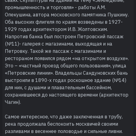
сваях. Скульптуры на здании на тему «Земледелие,
промышленность и торговля» - работы А.М.
Опекушина, автора московского памятника Пушкину.
Оба высоких флигеля по краям возведены в 1927-
1929 годах архитектором И.В. Жолтовским.
Напротив банка был построен Петровский пассаж
(№11)- галерея с магазинами, выходящая и на
Петровку. Такой же пассаж с магазинами и
рестораном появился рядом «на открытом воздухе».
Это – «частный проезд общего пользования», улица
«Петровские линии». Владельцы Сандуновских бань
выстроили в 1890-х годах роскошное здание (№14)
для них, с душами и плавательным бассейном,
сохранившееся до настоящего времени (архитектор
Чагин).
Самое интересное, что даже заключенная в трубу,
река продолжала беспокоить москвичей своими
разливами в весеннее половодье и сильные ливни.