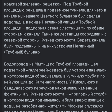
красивой железной решеткой. Под Трубной
площадью река шла в подземном туннеле, для чего в
начале нынешнего Цветного бульвара был сделан
водопад, а в конце Неглинной улицы у Трубной
площади – подпорная стена с лестницами по обеим
сторонам к каналу. Такие же лестницы соорудили и с
северной стороны Кузнецкого моста. Берега канала
были подсыпаны, и на них устроили Неглинный
(Трубный) бульвар.
Водопровод из Мытищ по Трубной площади шел
подземной «галлереей»; здесь был устроен павильон,
в котором вода сбрасывалась в чугунную трубу и по
ней уже шла до Каменного моста. У Кисельного и
Сандуновского переулков находились каменные
фонтаны, а у Кузнецкого моста – «припорный столб»,
в котором вода поднималась и била вверх: излишек
воды, не разобранной жителями Москвы, спускался