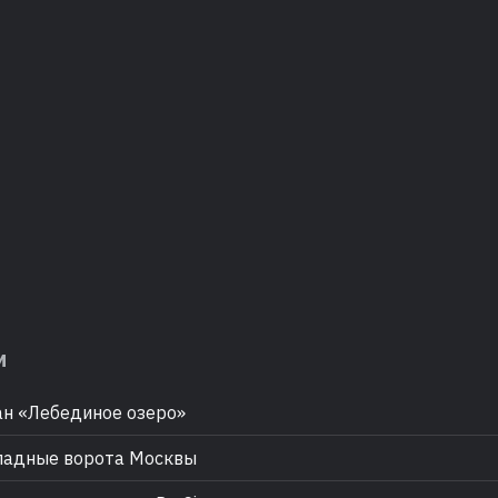
м
н «Лебединое озеро»
падные ворота Москвы