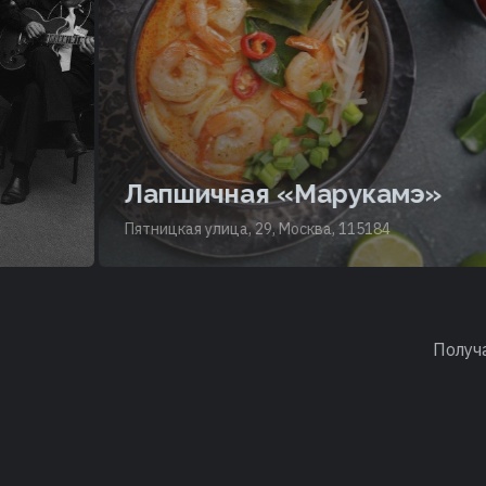
Лапшичная «Марукамэ»
Пятницкая улица, 29, Москва, 115184
Получ