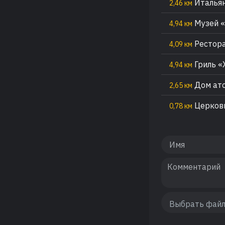
Итальян
2,46 км
Музей «
4,94 км
Рестора
4,09 км
Гриль «
4,94 км
Дом ат
2,65 км
Церковь
0,78 км