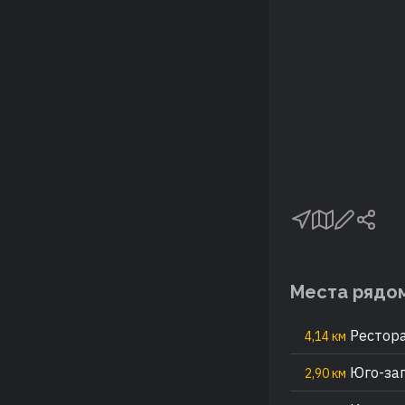
Места рядо
Рестора
4,14 км
Юго-за
2,90 км