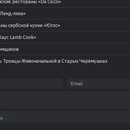
ские рестораны «Da Cicco»
Ленд-лиза»
ны сербской кухни «Югос»
Хаус Lamb Cook»
омщиков
 Троицы Живоначальной в Старых Черёмушках