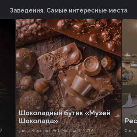
Заведения. Cамые интересные места
Шоколадный бутик «Музей
Шоколада»
Рес
2
улица Волхонка, 9с1, Москва, 119019
Холод