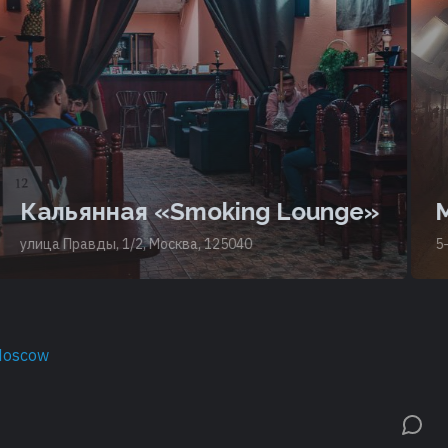
Кальянная «Smoking Lounge»
М
улица Правды, 1/2, Москва, 125040
5-й
Moscow