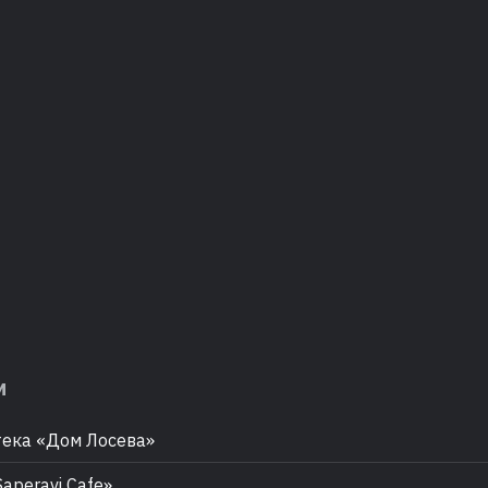
м
ека «Дом Лосева»
aperavi Cafe»