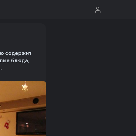
ню содержит
рвые блюда,
.