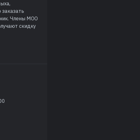
дыха,
о заказать
дник. Члены МОО
олучают скидку
00