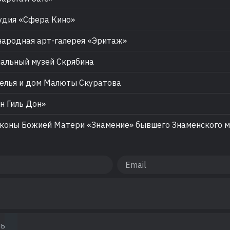
дия «Сфера Кино»
родная арт-галерея «Эритаж»
льный музей Скрябина
лья и дом Малюты Скуратова
н Гиль Дон»
коны Божией Матери «Знамение» бывшего Знаменского 