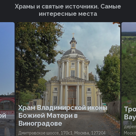
Храмы и святые источники. Cамые
интересные места
Храм Владимирской иконы
Тро
ой
Божией Матери в
Вау
Виноградове
дерев
Дмитровское шоссе, 170с1, Москва, 127204
Моско